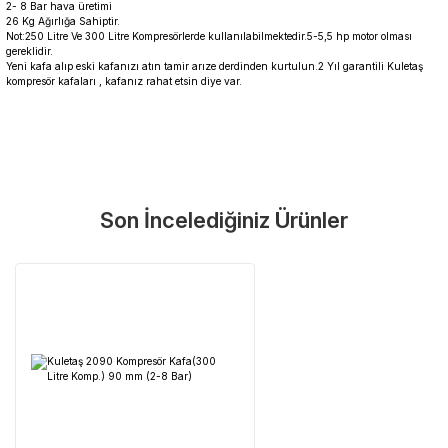
2- 8 Bar hava üretimi
26 Kg Ağırlığa Sahiptir.
Not:250 Litre Ve 300 Litre Kompresörlerde kullanılabilmektedir.5-5,5 hp motor olması
gereklidir.
Yeni kafa alıp eski kafanızı atın tamir arıze derdinden kurtulun.2 Yıl garantili Kuletaş
kompresör kafaları , kafanız rahat etsin diye var.
Garanti Ve Servis
Bu ürüne ilk yorumu siz yapın!
Güvenle Satın Alın
Son İncelediğiniz Ürünler
Yorum Yaz
Tüm ürünlerimiz üretici firma garantisi altındadır. Size en yakın
servisi kolayca bulun.
Neden Güvenli?
Üretici Garantisi
Orijinal garanti belgeli ürünler
Yaygın Servis Ağı
Size en yakın noktayı anında bulun
Destek Hattı