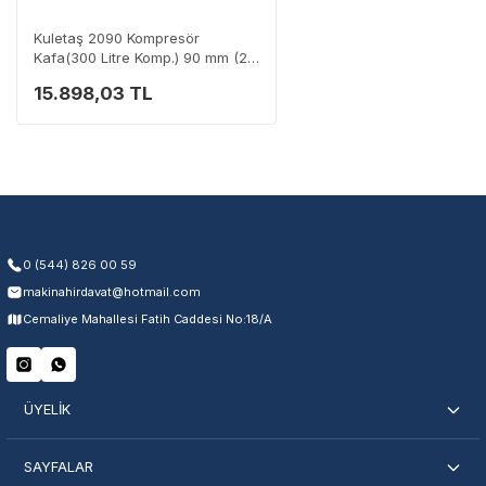
0 (282) 653 99 54
Kuletaş 2090 Kompresör
Kafa(300 Litre Komp.) 90 mm (2-
8 Bar)
15.898,03 TL
Garanti Kapsamı
Üretim ve malzeme hataları
Ücretsiz onarım veya değişim
Yetkili servis ağı desteği
Kullanıcı hatası ve fiziksel hasar hariçtir. Fatura ibrazı zorunludur.
0 (544) 826 00 59
makinahirdavat@hotmail.com
Servisi Nasıl Bulurum?
Cemaliye Mahallesi Fatih Caddesi No:18/A
Şehir Seç
Marka Seç
İletişime Geç
ÜYELİK
SAYFALAR