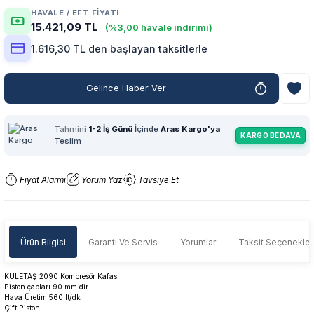
HAVALE / EFT FIYATI
15.421,09 TL
(%3,00 havale indirimi)
1.616,30 TL den başlayan taksitlerle
Gelince Haber Ver
Tahmini
1-2 İş Günü
İçinde
Aras Kargo'ya
KARGO BEDAVA
Teslim
Fiyat Alarmı
Yorum Yaz
Tavsiye Et
Ürün Bilgisi
Garanti Ve Servis
Yorumlar
Taksit Seçenekler
KULETAŞ 2090 Kompresör Kafası
Piston çapları 90 mm dir.
Hava Üretim 560 lt/dk
Çift Piston