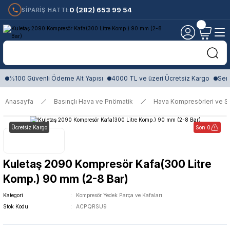
0 (282) 653 99 54
SİPARİŞ HATTI:
%100 Güvenli Ödeme Alt Yapısı
4000 TL ve üzeri Ücretsiz Kargo
Sert
Anasayfa
Basınçlı Hava ve Pnömatik
Hava Kompresörleri ve Si
Ücretsiz Kargo
Son 0
Kuletaş 2090 Kompresör Kafa(300 Litre
Komp.) 90 mm (2-8 Bar)
Kategori
Kompresör Yedek Parça ve Kafaları
Stok Kodu
ACPQRSU9