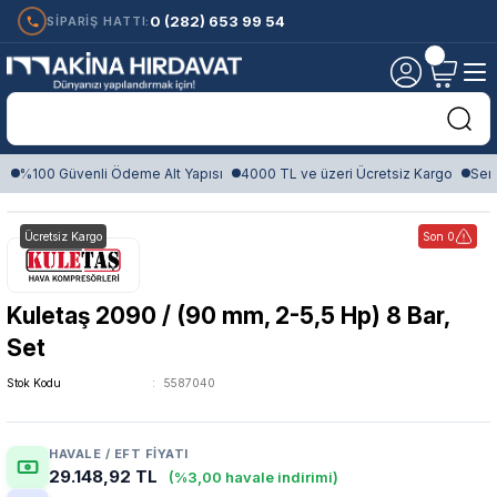
0 (282) 653 99 54
SİPARİŞ HATTI:
%100 Güvenli Ödeme Alt Yapısı
4000 TL ve üzeri Ücretsiz Kargo
Sert
Ücretsiz Kargo
Son 0
Kuletaş 2090 / (90 mm, 2-5,5 Hp) 8 Bar,
Set
Stok Kodu
5587040
HAVALE / EFT FIYATI
29.148,92 TL
(%3,00 havale indirimi)