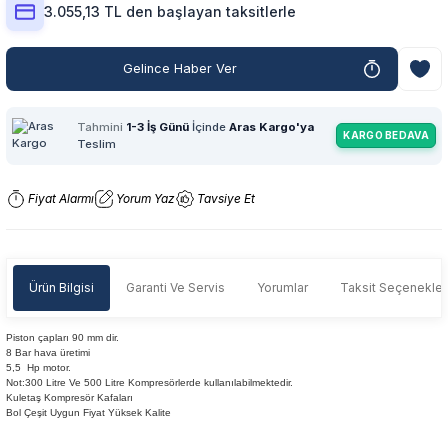
3.055,13 TL den başlayan taksitlerle
Gelince Haber Ver
Tahmini
1-3 İş Günü
İçinde
Aras Kargo'ya
KARGO BEDAVA
Teslim
Fiyat Alarmı
Yorum Yaz
Tavsiye Et
Ürün Bilgisi
Garanti Ve Servis
Yorumlar
Taksit Seçenekler
Piston çapları 90 mm dir.
8 Bar hava üretimi
5,5 Hp motor.
Not:300 Litre Ve 500 Litre Kompresörlerde kullanılabilmektedir.
Kuletaş Kompresör Kafaları
Bol Çeşit Uygun Fiyat Yüksek Kalite
Garanti Ve Servis