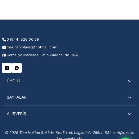
Üretim ve malzeme hataları
Ücretsiz onarım veya değişim
Yetkili servis ağı desteği
Kullanıcı hatası ve fiziksel hasar hariçtir. Fatura ibrazı zorunludur.
0 (544) 826 00 59
makinahirdavat@hotmail.com
Servisi Nasıl Bulurum?
Cemaliye Mahallesi Fatih Caddesi No:18/A
Şehir Seç
Marka Seç
İletişime Geç
ÜYELİK
SAYFALAR
ALIŞVERİŞ
En Yakın Servisi Bulun
Marka ve şehir seçerek yetkili servislere anında ulaşın.
© 2026 Tüm Hakları Saklıdır. Kredi kartı bilgileriniz 256bit SSL sertifikası ile
korunmaktadır.