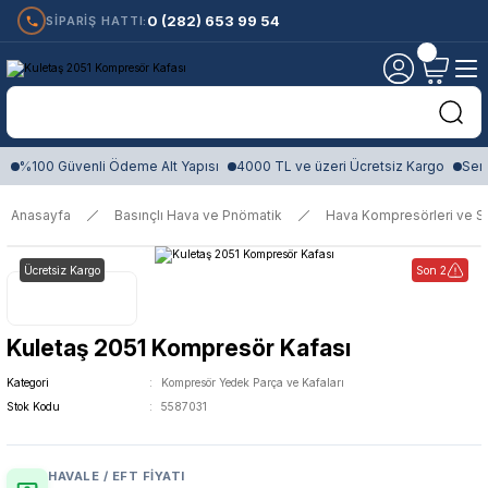
0 (282) 653 99 54
SİPARİŞ HATTI:
%100 Güvenli Ödeme Alt Yapısı
4000 TL ve üzeri Ücretsiz Kargo
Sert
Anasayfa
Basınçlı Hava ve Pnömatik
Hava Kompresörleri ve Si
Ücretsiz Kargo
Son 2
Kuletaş 2051 Kompresör Kafası
Kategori
Kompresör Yedek Parça ve Kafaları
Stok Kodu
5587031
HAVALE / EFT FIYATI