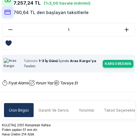
7.257,24 TL
(%3,00 havale indirimi)
760,64 TL den başlayan taksitlerle
Tahmini
1-3 İş Günü
İçinde
Aras Kargo'ya
KARGO BEDAVA
Teslim
Fiyat Alarmı
Yorum Yaz
Tavsiye Et
Ürün Bilgisi
Garanti Ve Servis
Yorumlar
Taksit Seçenekler
KULETAŞ 2051 Kompresör Kafası
Piston çapları 51 mm dir.
Hava Üretim 214 lt/dk