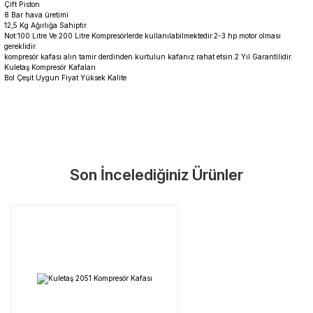
Çift Piston
8 Bar hava üretimi
12,5 Kg Ağırlığa Sahiptir.
Not:100 Litre Ve 200 Litre Kompresörlerde kullanılabilmektedir.2-3 hp motor olması
gereklidir.
kompresör kafası alın tamir derdinden kurtulun kafanız rahat etsin.2 Yıl Garantilidir.
Kuletaş Kompresör Kafaları
Bol Çeşit Uygun Fiyat Yüksek Kalite
Garanti Ve Servis
Bu ürüne ilk yorumu siz yapın!
Güvenle Satın Alın
Son İncelediğiniz Ürünler
Yorum Yaz
Tüm ürünlerimiz üretici firma garantisi altındadır. Size en yakın
servisi kolayca bulun.
Neden Güvenli?
Üretici Garantisi
Orijinal garanti belgeli ürünler
Yaygın Servis Ağı
Size en yakın noktayı anında bulun