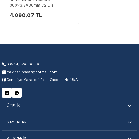
300x3.2x30mm 72 Di̇ş
4.090,07 TL
Garanti Kapsamı
Üretim ve malzeme hataları
Ücretsiz onarım veya değişim
Yetkili servis ağı desteği
Kullanıcı hatası ve fiziksel hasar hariçtir. Fatura ibrazı zorunludur.
0 (544) 826 00 59
makinahirdavat@hotmail.com
Servisi Nasıl Bulurum?
Cemaliye Mahallesi Fatih Caddesi No:18/A
Şehir Seç
Marka Seç
İletişime Geç
ÜYELİK
SAYFALAR
ALIŞVERİŞ