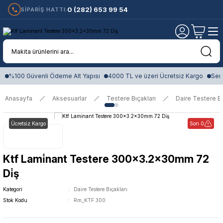
0 (282) 653 99 54
SİPARİŞ HATTI:
%100 Güvenli Ödeme Alt Yapısı
4000 TL ve üzeri Ücretsiz Kargo
Sert
Anasayfa
Aksesuarlar
Testere Bıçakları
Daire Testere Bı
Ücretsiz Kargo
Son 0
Ktf Lami̇nant Testere 300x3.2x30mm 72
Di̇ş
Kategori
Daire Testere Bıçakları
Stok Kodu
Rm_KTF 300