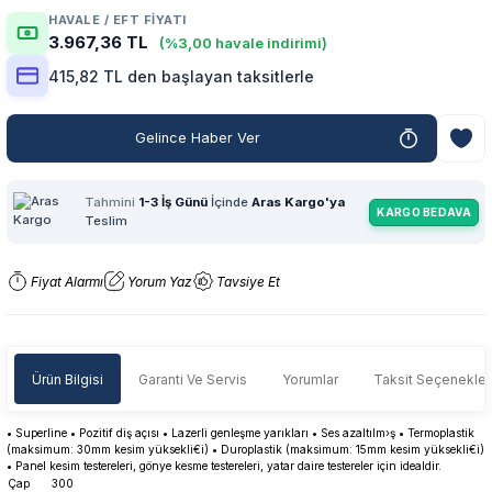
HAVALE / EFT FIYATI
3.967,36 TL
(%3,00 havale indirimi)
415,82 TL den başlayan taksitlerle
Gelince Haber Ver
Tahmini
1-3 İş Günü
İçinde
Aras Kargo'ya
KARGO BEDAVA
Teslim
Fiyat Alarmı
Yorum Yaz
Tavsiye Et
Ürün Bilgisi
Garanti Ve Servis
Yorumlar
Taksit Seçenekler
• Superline • Pozitif diş açısı • Lazerli genleşme yarıkları • Ses azaltılm›ş • Termoplastik
(maksimum: 30mm kesim yüksekli€i) • Duroplastik (maksimum: 15mm kesim yüksekli€i)
• Panel kesim testereleri, gönye kesme testereleri, yatar daire testereler için idealdir.
Çap
300