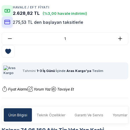
HAVALE / EFT FIYATI
2.628,82 TL
(%3,00 havale indirimi)
275,53 TL den başlayan taksitlerle
Tahmini
1-3 İş Günü
İçinde
Aras Kargo'ya
Teslim
Fiyat Alarmı
Yorum Yaz
Tavsiye Et
Ürün Bilgisi
Teknik Özellikler
Garanti Ve Servis
Yorumlar