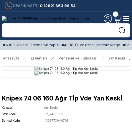
0 (282) 653 99 54
SİPARİŞ HATTI:
%100 Güvenli Ödeme Alt Yapısı
4000 TL ve üzeri Ücretsiz Kargo
Sert
Anasayfa
El Aletleri
Penseler ve Tutucular
Yan Keski
Knipex 74 06 160 Ağir Ti̇p Vde Yan Keski̇
Kategori
Yan Keski
Stok Kodu
Rm_7406160
Barkod Kodu
4003773040705