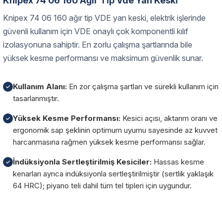
Knipex 74 06 160 Ağir Ti̇p Vde Yan Keski̇
Knipex 74 06 160 ağır tip VDE yan keski, elektrik işlerinde
güvenli kullanım için VDE onaylı çok komponentli kılıf
izolasyonuna sahiptir. En zorlu çalışma şartlarında bile
yüksek kesme performansı ve maksimum güvenlik sunar.
Kullanım Alanı:
En zor çalışma şartları ve sürekli kullanım için
✓
tasarlanmıştır.
Yüksek Kesme Performansı:
Kesici açısı, aktarım oranı ve
✓
ergonomik sap şeklinin optimum uyumu sayesinde az kuvvet
harcanmasına rağmen yüksek kesme performansı sağlar.
İndüksiyonla Sertleştirilmiş Kesiciler:
Hassas kesme
✓
kenarları ayrıca indüksiyonla sertleştirilmiştir (sertlik yaklaşık
64 HRC); piyano teli dahil tüm tel tipleri için uygundur.