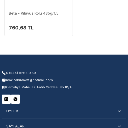
Destek Hattı
0 (282) 653 99 54
Beta - Kılavuz Kolu 435g/1,5
760,68 TL
Garanti Kapsamı
Üretim ve malzeme hataları
Ücretsiz onarım veya değişim
Yetkili servis ağı desteği
Kullanıcı hatası ve fiziksel hasar hariçtir. Fatura ibrazı zorunludur.
0 (544) 826 00 59
makinahirdavat@hotmail.com
Servisi Nasıl Bulurum?
Cemaliye Mahallesi Fatih Caddesi No:18/A
Şehir Seç
Marka Seç
İletişime Geç
ÜYELİK
SAYFALAR