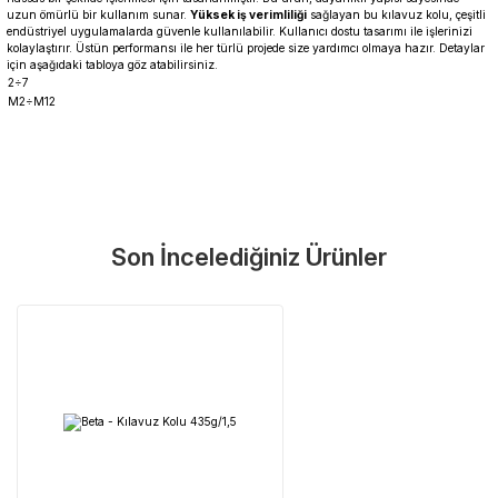
uzun ömürlü bir kullanım sunar.
Yüksek iş verimliliği
sağlayan bu kılavuz kolu, çeşitli
endüstriyel uygulamalarda güvenle kullanılabilir. Kullanıcı dostu tasarımı ile işlerinizi
kolaylaştırır. Üstün performansı ile her türlü projede size yardımcı olmaya hazır. Detaylar
için aşağıdaki tabloya göz atabilirsiniz.
2÷7
M2÷M12
Garanti Ve Servis
Bu ürüne ilk yorumu siz yapın!
Güvenle Satın Alın
Son İncelediğiniz Ürünler
Yorum Yaz
Tüm ürünlerimiz üretici firma garantisi altındadır. Size en yakın
servisi kolayca bulun.
Neden Güvenli?
Üretici Garantisi
Orijinal garanti belgeli ürünler
Yaygın Servis Ağı
Size en yakın noktayı anında bulun