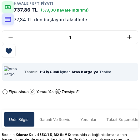
HAVALE / EFT FIYATI
737,86 TL
(%3,00 havale indirimi)
77,34 TL den başlayan taksitlerle
Tahmini
1-3 İş Günü
İçinde
Aras Kargo'ya
Teslim
Fiyat Alarmı
Yorum Yaz
Tavsiye Et
Ürün Bilgisi
Garanti Ve Servis
Yorumlar
Taksit Seçenekler
Beta'nın
Kılavuz Kolu 435G/1,5
,
M2
ile
M12
arası vida ve bağlantı elemanlarının
hassas bir şekilde işlenmesi için tasarlanmıştır. Bu ürün, dayanıklı yapısı sayesinde