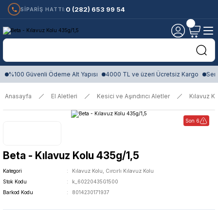
0 (282) 653 99 54
SİPARİŞ HATTI:
%100 Güvenli Ödeme Alt Yapısı
4000 TL ve üzeri Ücretsiz Kargo
Sert
Anasayfa
El Aletleri
Kesici ve Aşındırıcı Aletler
Kılavuz Kol
Son 6
Beta - Kılavuz Kolu 435g/1,5
Kategori
Kılavuz Kolu, Cırcırlı Kılavuz Kolu
Stok Kodu
k_60220435G1500
Barkod Kodu
8014230171937