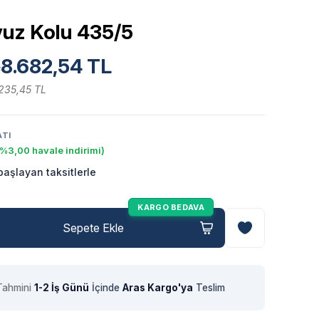
vuz Kolu 435/5
8.682,54 TL
L
.235,45 TL
ATI
(%3,00 havale indirimi)
aşlayan taksitlerle
KARGO BEDAVA
Sepete Ekle
Tahmini
1-2 İş Günü
İçinde
Aras Kargo'ya
Teslim