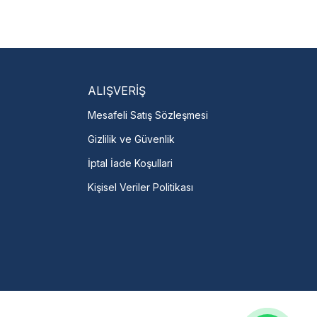
isi Bulun
servislere anında ulaşın.
talı →
ALIŞVERİŞ
Mesafeli Satış Sözleşmesi
Gizlilik ve Güvenlik
İptal İade Koşullari
Kişisel Veriler Politikası