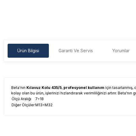
Ürün Bilgisi
Garanti Ve Servis
Yorumlar
Beta'nın
Kılavuz Kolu 435/5
,
profesyonel kullanım
için tasarlanmış, 
kolay olan bu ürün, işlerinizi hızlandırarak verimliliğinizi artırır. Beta'nın
Ölçü Aralığı
7÷18
Diğer Ölçüler
M13÷M32
Garanti Ve Servis