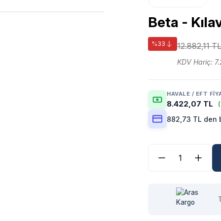
Beta - Kıla
%33
12.882,11 T
KDV Hariç: 7
HAVALE / EFT FIY
8.422,07 TL
882,73 TL den b