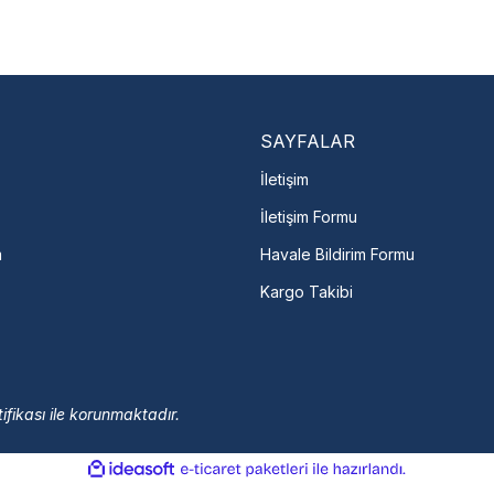
En Yakın Serv
Marka ve şehir seçerek yetkili 
arka Seç
İletişime Geç
Servis Por
SAYFALAR
İletişim
İletişim Formu
m
Havale Bildirim Formu
Kargo Takibi
ifikası ile korunmaktadır.
ile
ideasoft
e-
hazırlandı.
ticaret