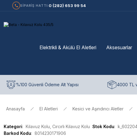
0 (282) 653 99 54
SİPARİŞ HATTI:
Elektrikli & Akülü El Aletleri
Aksesuarlar
%100 Güvenli Ödeme Alt Yapısı
4000 TL v
Anasayfa
El Aletleri
Kesici ve Aşındırıcı Aletler
Kategori
Kılavuz Kolu, Cırcırlı Kılavuz Kolu
Stok Kodu
k_60220
Barkod Kodu
8014230171906