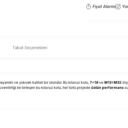
Fiyat Alarmı
Yo
Taksit Seçenekleri
dayanıklı ve yüksek kaliteli bir üründür. Bu kılavuz kolu,
7÷18
ve
M13÷M32
ölç
 güvenilirliği ile birleşen bu kılavuz kolu, her türlü projede
üstün performans
su