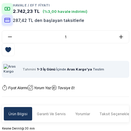
HAVALE / EFT FIYATI
2.742,23 TL
(%3,00 havale indirimi)
287,42 TL den başlayan taksitlerle
Tahmini
1-3 İş Günü
İçinde
Aras Kargo'ya
Teslim
Fiyat Alarmı
Yorum Yaz
Tavsiye Et
Ürün Bilgisi
Garanti Ve Servis
Yorumlar
Taksit Seçenekler
Kesme Derinliği
30 mm