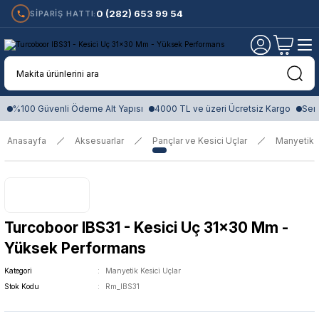
0 (282) 653 99 54
SİPARİŞ HATTI:
%100 Güvenli Ödeme Alt Yapısı
4000 TL ve üzeri Ücretsiz Kargo
Sert
Anasayfa
Aksesuarlar
Pançlar ve Kesici Uçlar
Manyetik K
Turcoboor IBS31 - Kesici Uç 31x30 Mm -
Yüksek Performans
Kategori
Manyetik Kesici Uçlar
Stok Kodu
Rm_IBS31