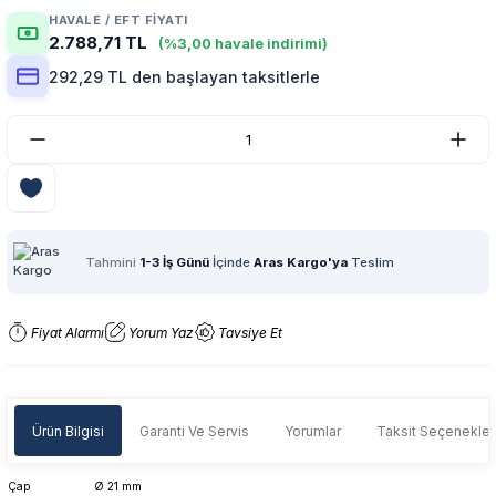
HAVALE / EFT FIYATI
2.788,71 TL
(%3,00 havale indirimi)
292,29 TL den başlayan taksitlerle
Tahmini
1-3 İş Günü
İçinde
Aras Kargo'ya
Teslim
Fiyat Alarmı
Yorum Yaz
Tavsiye Et
Ürün Bilgisi
Garanti Ve Servis
Yorumlar
Taksit Seçenekler
Çap
Ø 21 mm