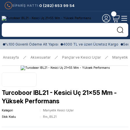
0 (282) 653 99 54
SİPARİŞ HATTI:
%100 Güvenli Ödeme Alt Yapısı
4000 TL ve üzeri Ücretsiz Kargo
Sert
Anasayfa
Aksesuarlar
Pançlar ve Kesici Uçlar
Manyetik K
Turcoboor IBL21 - Kesici Uç 21x55 Mm -
Yüksek Performans
Kategori
Manyetik Kesici Uçlar
Stok Kodu
Rm_IBL21