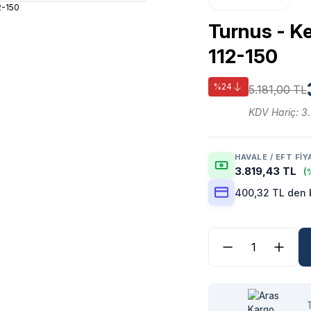
Turnus - K
112-150
%24
5.181,00 TL
KDV Hariç: 3
HAVALE / EFT FIY
3.819,43 TL
(
400,32 TL den b