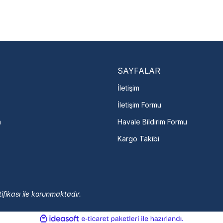
Nasıl Bulurum?
En Yakın Serv
Marka ve şehir seçerek yetkili 
arka Seç
İletişime Geç
Servis Por
SAYFALAR
İletişim
İletişim Formu
m
Havale Bildirim Formu
Kargo Takibi
ifikası ile korunmaktadır.
ile
ideasoft
e-