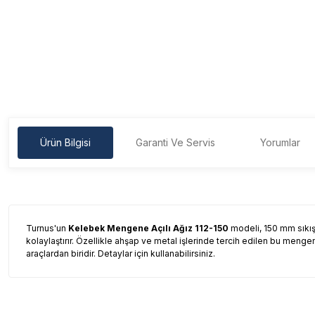
Ürün Bilgisi
Garanti Ve Servis
Yorumlar
Turnus'un
Kelebek Mengene Açılı Ağız 112-150
modeli, 150 mm sıkış
kolaylaştırır. Özellikle ahşap ve metal işlerinde tercih edilen bu menge
araçlardan biridir. Detaylar için kullanabilirsiniz.
Garanti Ve Servis