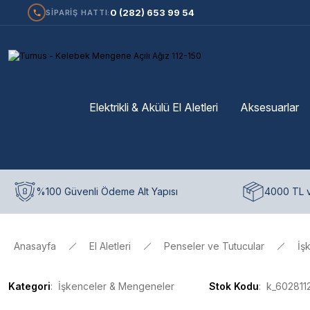
0 (282) 653 99 54
SİPARİŞ HATTI:
Elektrikli & Akülü El Aletleri
Aksesuarlar
%100 Güvenli Ödeme Alt Yapısı
4000 TL v
Anasayfa
El Aletleri
Penseler ve Tutucular
İş
Kategori
İşkenceler & Mengeneler
Stok Kodu
k_602811