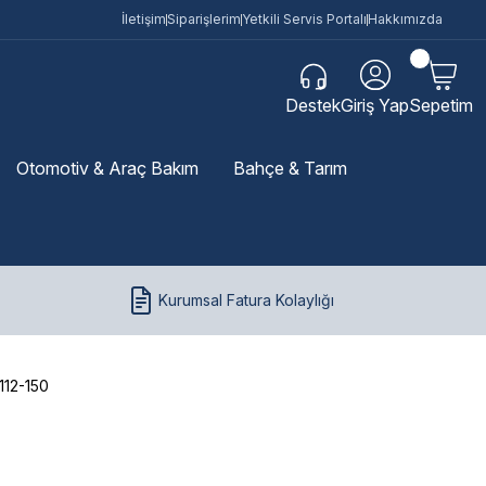
İletişim
Siparişlerim
Yetkili Servis Portalı
Hakkımızda
Destek
Giriş Yap
Sepetim
Otomotiv & Araç Bakım
Bahçe & Tarım
Kurumsal Fatura Kolaylığı
112-150