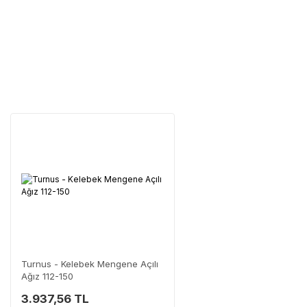
Tüm ürü
Neden Güvenli?
Üretici Garantisi
Orijinal garanti belge
Yaygın Servis Ağı
Size en yakın nokta
Destek Hattı
0 (282) 653 99 54
Turnus - Kelebek Mengene Açılı
Ağız 112-150
3.937,56 TL