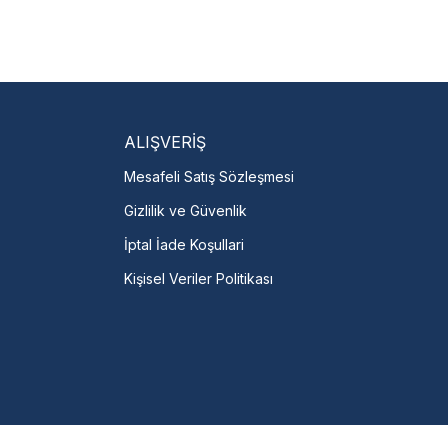
isi Bulun
servislere anında ulaşın.
talı →
ALIŞVERİŞ
Mesafeli Satış Sözleşmesi
Gizlilik ve Güvenlik
İptal İade Koşullari
Kişisel Veriler Politikası