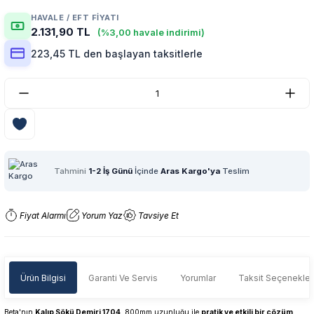
HAVALE / EFT FIYATI
2.131,90 TL
(%3,00 havale indirimi)
223,45 TL den başlayan taksitlerle
Tahmini
1-2 İş Günü
İçinde
Aras Kargo'ya
Teslim
Fiyat Alarmı
Yorum Yaz
Tavsiye Et
Ürün Bilgisi
Garanti Ve Servis
Yorumlar
Taksit Seçenekler
Beta'nın
Kalıp Sökü Demiri 1704
, 800mm uzunluğu ile
pratik ve etkili bir çözüm