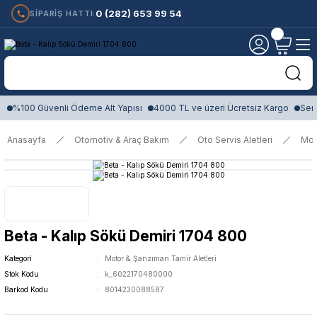
0 (282) 653 99 54
SİPARİŞ HATTI:
%100 Güvenli Ödeme Alt Yapısı
4000 TL ve üzeri Ücretsiz Kargo
Sert
Anasayfa
Otomotiv & Araç Bakım
Oto Servis Aletleri
Mot
Beta - Kalıp Sökü Demiri 1704 800
Kategori
Motor & Şanzıman Tamir Aletleri
Stok Kodu
k_6022170480000
Barkod Kodu
8014230088587