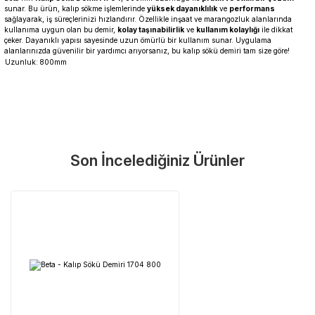
sunar. Bu ürün, kalıp sökme işlemlerinde
yüksek dayanıklılık
ve
performans
sağlayarak, iş süreçlerinizi hızlandırır. Özellikle inşaat ve marangozluk alanlarında
kullanıma uygun olan bu demir,
kolay taşınabilirlik
ve
kullanım kolaylığı
ile dikkat
çeker. Dayanıklı yapısı sayesinde uzun ömürlü bir kullanım sunar. Uygulama
alanlarınızda güvenilir bir yardımcı arıyorsanız, bu kalıp sökü demiri tam size göre!
Uzunluk:
800mm
Garanti Ve Servis
Bu ürüne ilk yorumu siz yapın!
Güvenle Satın Alın
Son İncelediğiniz Ürünler
Yorum Yaz
Tüm ürünlerimiz üretici firma garantisi altındadır. Size en yakın
servisi kolayca bulun.
Neden Güvenli?
Üretici Garantisi
Orijinal garanti belgeli ürünler
Yaygın Servis Ağı
Size en yakın noktayı anında bulun