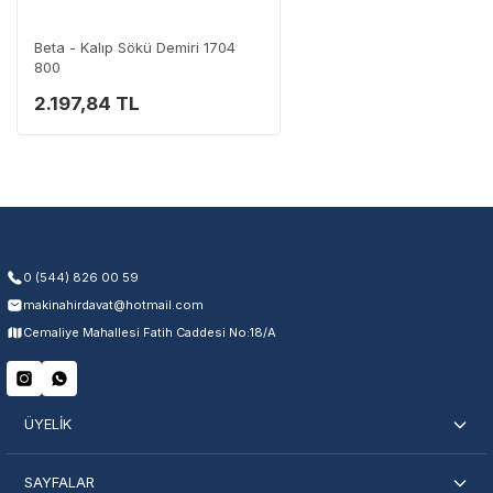
Destek Hattı
0 (282) 653 99 54
Beta - Kalıp Sökü Demiri 1704
800
2.197,84 TL
Garanti Kapsamı
Üretim ve malzeme hataları
Ücretsiz onarım veya değişim
Yetkili servis ağı desteği
Kullanıcı hatası ve fiziksel hasar hariçtir. Fatura ibrazı zorunludur.
0 (544) 826 00 59
makinahirdavat@hotmail.com
Servisi Nasıl Bulurum?
Cemaliye Mahallesi Fatih Caddesi No:18/A
Şehir Seç
Marka Seç
İletişime Geç
ÜYELİK
SAYFALAR