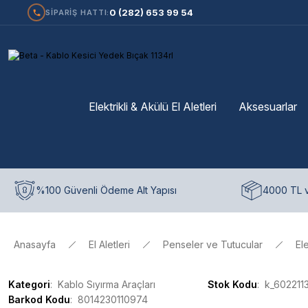
0 (282) 653 99 54
SİPARİŞ HATTI:
Elektrikli & Akülü El Aletleri
Aksesuarlar
%100 Güvenli Ödeme Alt Yapısı
4000 TL v
Anasayfa
El Aletleri
Penseler ve Tutucular
El
Kategori
Kablo Sıyırma Araçları
Stok Kodu
k_602211
Barkod Kodu
8014230110974