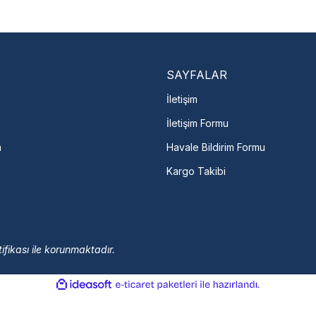
En Yakın Serv
Marka ve şehir seçerek yetkili 
arka Seç
İletişime Geç
Servis Por
SAYFALAR
İletişim
İletişim Formu
m
Havale Bildirim Formu
Kargo Takibi
ifikası ile korunmaktadır.
ile
ideasoft
e-
hazırlandı.
ticaret
paketleri