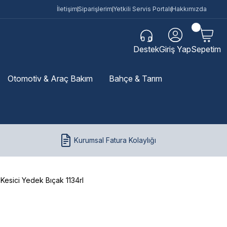
İletişim
Siparişlerim
Yetkili Servis Portalı
Hakkımızda
Destek
Giriş Yap
Sepetim
Otomotiv & Araç Bakım
Bahçe & Tarım
Kurumsal Fatura Kolaylığı
 Kesici Yedek Bıçak 1134rl