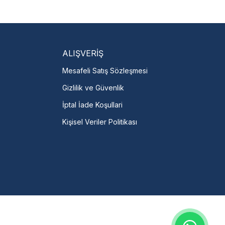
isi Bulun
servislere anında ulaşın.
talı →
ALIŞVERİŞ
Mesafeli Satış Sözleşmesi
Gizlilik ve Güvenlik
İptal İade Koşullari
Kişisel Veriler Politikası