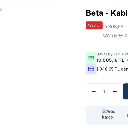
Beta - Kabl
%33
15.303,56 T
KDV Hariç: 8
HAVALE / EFT FIY
10.005,16 TL
1.048,65 TL den