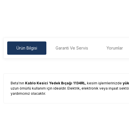
Ürün Bilgisi
Garanti Ve Servis
Yorumlar
Beta'nın
Kablo Kesici Yedek Bıçağı 1134RL
, kesim işlemlerinizde
yük
uzun ömürlü kullanım için idealdir. Elektrik, elektronik veya inşaat sektö
yardımcınız olacaktır.
Garanti Ve Servis