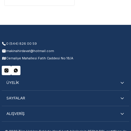
Üretim ve malzeme hataları
Ücretsiz onarım veya değişim
Yetkili servis ağı desteği
Kullanıcı hatası ve fiziksel hasar hariçtir. Fatura ibrazı zorunludur.
0 (544) 826 00 59
makinahirdavat@hotmail.com
Servisi Nasıl Bulurum?
Cemaliye Mahallesi Fatih Caddesi No:18/A
Şehir Seç
Marka Seç
İletişime Geç
ÜYELİK
SAYFALAR
ALIŞVERİŞ
En Yakın Servisi Bulun
Marka ve şehir seçerek yetkili servislere anında ulaşın.