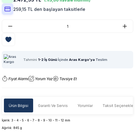
(%3,00 havale indirimi)
259,15 TL den başlayan taksitlerle
Tahmini
1-2 İş Günü
İçinde
Aras Kargo'ya
Teslim
Fiyat Alarmı
Yorum Yaz
Tavsiye Et
Ürün Bilgisi
Garanti Ve Servis
Yorumlar
Taksit Seçenekler
İçerik: 3 - 4 - 5 - 6 - 7 - 8 - 9 - 10 - 11 - 12 mm
Ağırlık: 845 g