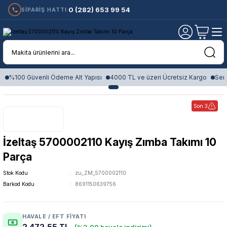
0 (282) 653 99 54
SİPARİŞ HATTI:
%100 Güvenli Ödeme Alt Yapısı
4000 TL ve üzeri Ücretsiz Kargo
Sert
Son 3
İzeltaş 5700002110 Kayış Zımba Takımı 10
Parça
Stok Kodu
zu_ZM_5700002110
Barkod Kodu
8691150639756
HAVALE / EFT FIYATI
2.472,55 TL