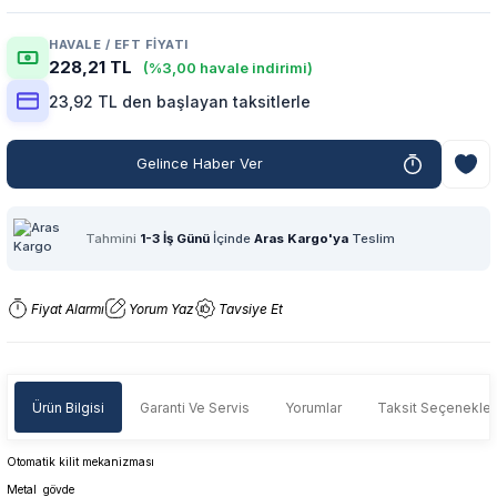
HAVALE / EFT FIYATI
228,21 TL
(%3,00 havale indirimi)
23,92 TL den başlayan taksitlerle
Gelince Haber Ver
Tahmini
1-3 İş Günü
İçinde
Aras Kargo'ya
Teslim
Fiyat Alarmı
Yorum Yaz
Tavsiye Et
Ürün Bilgisi
Garanti Ve Servis
Yorumlar
Taksit Seçenekler
Otomatik kilit mekanizması
Metal gövde