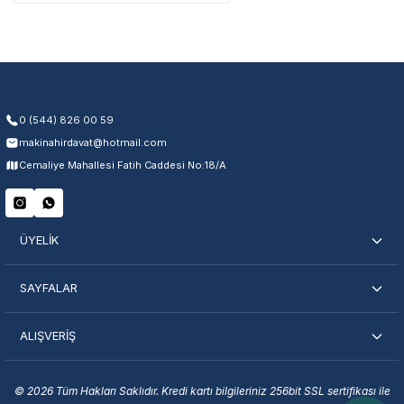
Üretim ve malzeme hataları
Ücretsiz onarım veya değişim
Yetkili servis ağı desteği
Kullanıcı hatası ve fiziksel hasar hariçtir. Fatura ibrazı zorunludur.
0 (544) 826 00 59
makinahirdavat@hotmail.com
Servisi Nasıl Bulurum?
Cemaliye Mahallesi Fatih Caddesi No:18/A
Şehir Seç
Marka Seç
İletişime Geç
ÜYELİK
SAYFALAR
ALIŞVERİŞ
En Yakın Servisi Bulun
Marka ve şehir seçerek yetkili servislere anında ulaşın.
© 2026 Tüm Hakları Saklıdır. Kredi kartı bilgileriniz 256bit SSL sertifikası ile