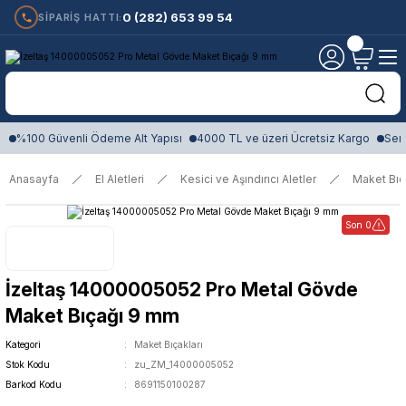
0 (282) 653 99 54
SİPARİŞ HATTI:
%100 Güvenli Ödeme Alt Yapısı
4000 TL ve üzeri Ücretsiz Kargo
Sert
Anasayfa
El Aletleri
Kesici ve Aşındırıcı Aletler
Maket Bıç
Son 0
İzeltaş 14000005052 Pro Metal Gövde
Maket Bıçağı 9 mm
Kategori
Maket Bıçakları
Stok Kodu
zu_ZM_14000005052
Barkod Kodu
8691150100287