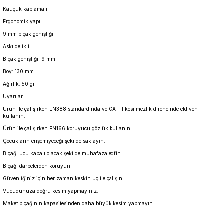
Kauçuk kaplamalı
Ergonomik yapı
9 mm bıçak genişliği
Askı delikli
Bıçak genişliği: 9 mm
Boy: 130 mm
Ağırlık: 50 gr
Uyarılar
Ürün ile çalışırken EN388 standardında ve CAT II kesilmezlik direncinde eldiven
kullanın.
Ürün ile çalışırken EN166 koruyucu gözlük kullanın.
Çocukların erişemiyeceği şekilde saklayın.
Bıçağı ucu kapalı olacak şekilde muhafaza edfin.
Bıçağı darbelerden koruyun
Güvenliğiniz için her zaman keskin uç ile çalışın.
Vücudunuza doğru kesim yapmayınız.
Maket bıçağının kapasitesinden daha büyük kesim yapmayın