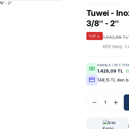
Tuwei - In
3/8'' - 2''
%25
1.942,98 TL
KDV Hariç: 1.
HAVALE / EFT FIY
1.428,09 TL
(
148,15 TL den b