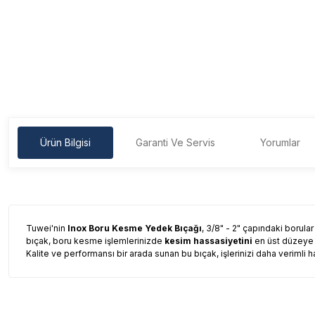
Ürün Bilgisi
Garanti Ve Servis
Yorumlar
Tuwei'nin
Inox Boru Kesme Yedek Bıçağı
, 3/8" - 2" çapındaki borul
bıçak, boru kesme işlemlerinizde
kesim hassasiyetini
en üst düzeye ç
Kalite ve performansı bir arada sunan bu bıçak, işlerinizi daha verimli
Garanti Ve Servis