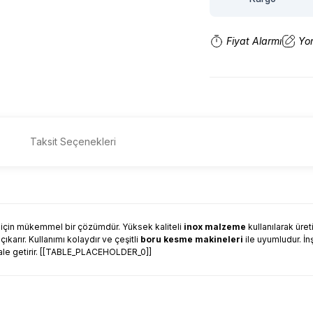
Fiyat Alarmı
Yo
Taksit Seçenekleri
ar için mükemmel bir çözümdür. Yüksek kaliteli
inox malzeme
kullanılarak üret
ıkarır. Kullanımı kolaydır ve çeşitli
boru kesme makineleri
ile uyumludur. İnş
 hale getirir. [[TABLE_PLACEHOLDER_0]]