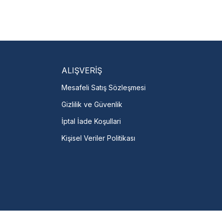
isi Bulun
servislere anında ulaşın.
talı →
ALIŞVERİŞ
Mesafeli Satış Sözleşmesi
Gizlilik ve Güvenlik
İptal İade Koşullari
Kişisel Veriler Politikası