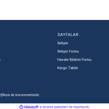
Nasıl Bulurum?
En Yakın Serv
Marka ve şehir seçerek yetkili 
arka Seç
İletişime Geç
Servis Por
SAYFALAR
İletişim
İletişim Formu
m
Havale Bildirim Formu
Kargo Takibi
ifikası ile korunmaktadır.
ile
ideasoft
e-