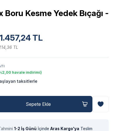
ox Boru Kesme Yedek Bıçağı -
1.457,24 TL
214,36 TL
ATI
%2,00 havale indirimi)
aşlayan taksitlerle
Sepete Ekle
Tahmini
1-2 İş Günü
İçinde
Aras Kargo'ya
Teslim