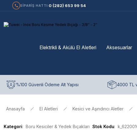
0 (282) 653 99 54
SİPARİŞ HATTI:
Elektrikli & Akülü El Aletleri
Aksesuarlar
%100 Güvenli Ödeme Alt Yapısı
4000 TL v
Anasayfa
El Aletleri
Kesici ve Aşındırıcı Aletler
Kategori
Boru Kesiciler & Yedek Bıçakları
Stok Kodu
k_622001