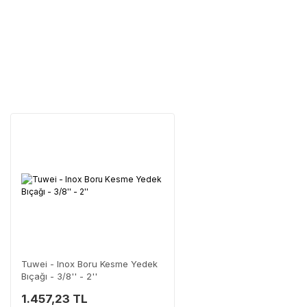
Tüm ürü
Neden Güvenli?
Üretici Garantisi
Orijinal garanti belge
Yaygın Servis Ağı
Size en yakın nokta
Destek Hattı
0 (282) 653 99 54
Tuwei - Inox Boru Kesme Yedek
Bıçağı - 3/8'' - 2''
1.457,23 TL