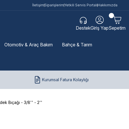
İletişim
Siparişlerim
Yetkili Servis Portalı
Hakkımızda
Destek
Giriş Yap
Sepetim
Otomotiv & Araç Bakım
Bahçe & Tarım
Kurumsal Fatura Kolaylığı
ek Bıçağı - 3/8'' - 2''