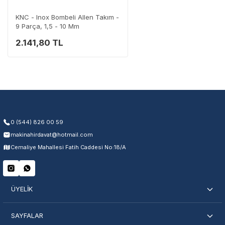
0 (282) 653 99 54
KNC - Inox Bombeli Allen Takım -
9 Parça, 1,5 - 10 Mm
2.141,80 TL
Garanti Kapsamı
Üretim ve malzeme hataları
Ücretsiz onarım veya değişim
Yetkili servis ağı desteği
Kullanıcı hatası ve fiziksel hasar hariçtir. Fatura ibrazı zorunludur.
0 (544) 826 00 59
makinahirdavat@hotmail.com
Servisi Nasıl Bulurum?
Cemaliye Mahallesi Fatih Caddesi No:18/A
Şehir Seç
Marka Seç
İletişime Geç
ÜYELİK
SAYFALAR