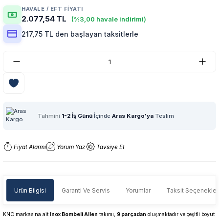
HAVALE / EFT FIYATI
2.077,54 TL
(%3,00 havale indirimi)
217,75 TL den başlayan taksitlerle
Tahmini
1-2 İş Günü
İçinde
Aras Kargo'ya
Teslim
Fiyat Alarmı
Yorum Yaz
Tavsiye Et
Ürün Bilgisi
Garanti Ve Servis
Yorumlar
Taksit Seçenekler
KNC markasına ait
Inox Bombeli Allen
takımı,
9 parçadan
oluşmaktadır ve çeşitli boyut