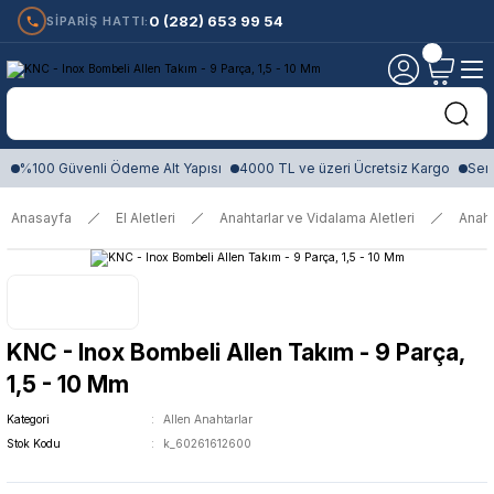
0 (282) 653 99 54
SİPARİŞ HATTI:
%100 Güvenli Ödeme Alt Yapısı
4000 TL ve üzeri Ücretsiz Kargo
Sert
Anasayfa
El Aletleri
Anahtarlar ve Vidalama Aletleri
Anaht
KNC - Inox Bombeli Allen Takım - 9 Parça,
1,5 - 10 Mm
Kategori
Allen Anahtarlar
Stok Kodu
k_60261612600