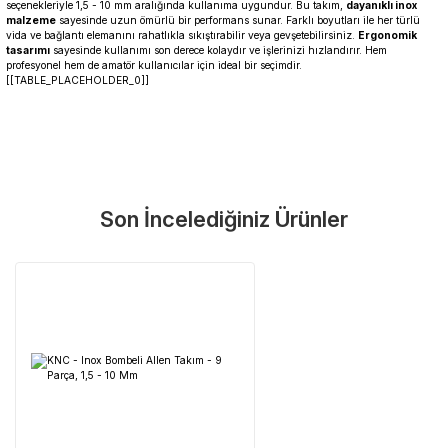
seçenekleriyle 1,5 - 10 mm aralığında kullanıma uygundur. Bu takım,
dayanıklı inox
malzeme
sayesinde uzun ömürlü bir performans sunar. Farklı boyutları ile her türlü
vida ve bağlantı elemanını rahatlıkla sıkıştırabilir veya gevşetebilirsiniz.
Ergonomik
tasarımı
sayesinde kullanımı son derece kolaydır ve işlerinizi hızlandırır. Hem
profesyonel hem de amatör kullanıcılar için ideal bir seçimdir.
[[TABLE_PLACEHOLDER_0]]
Garanti Ve Servis
Bu ürüne ilk yorumu siz yapın!
Güvenle Satın Alın
Son İncelediğiniz Ürünler
Yorum Yaz
Tüm ürünlerimiz üretici firma garantisi altındadır. Size en yakın
servisi kolayca bulun.
Neden Güvenli?
Üretici Garantisi
Orijinal garanti belgeli ürünler
Yaygın Servis Ağı
Size en yakın noktayı anında bulun
Destek Hattı