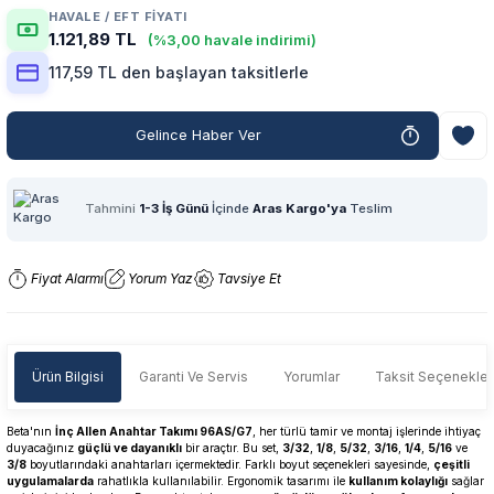
HAVALE / EFT FIYATI
1.121,89 TL
(%3,00 havale indirimi)
117,59 TL den başlayan taksitlerle
Gelince Haber Ver
Tahmini
1-3 İş Günü
İçinde
Aras Kargo'ya
Teslim
Fiyat Alarmı
Yorum Yaz
Tavsiye Et
Ürün Bilgisi
Garanti Ve Servis
Yorumlar
Taksit Seçenekler
Beta'nın
İnç Allen Anahtar Takımı 96AS/G7
, her türlü tamir ve montaj işlerinde ihtiyaç
duyacağınız
güçlü ve dayanıklı
bir araçtır. Bu set,
3/32
,
1/8
,
5/32
,
3/16
,
1/4
,
5/16
ve
3/8
boyutlarındaki anahtarları içermektedir. Farklı boyut seçenekleri sayesinde,
çeşitli
uygulamalarda
rahatlıkla kullanılabilir. Ergonomik tasarımı ile
kullanım kolaylığı
sağlar