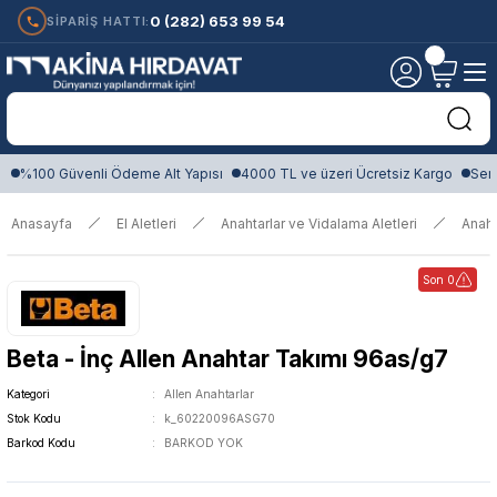
0 (282) 653 99 54
SİPARİŞ HATTI:
%100 Güvenli Ödeme Alt Yapısı
4000 TL ve üzeri Ücretsiz Kargo
Sert
Anasayfa
El Aletleri
Anahtarlar ve Vidalama Aletleri
Anaht
Son 0
Beta - İnç Allen Anahtar Takımı 96as/g7
Kategori
Allen Anahtarlar
Stok Kodu
k_60220096ASG70
Barkod Kodu
BARKOD YOK