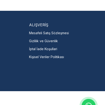
isi Bulun
servislere anında ulaşın.
talı →
ALIŞVERİŞ
Mesafeli Satış Sözleşmesi
Gizlilik ve Güvenlik
İptal İade Koşullari
Kişisel Veriler Politikası