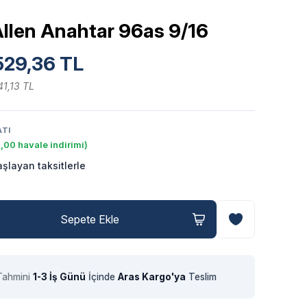
Allen Anahtar 96as 9/16
529,36 TL
41,13 TL
ATI
,00 havale indirimi)
şlayan taksitlerle
Sepete Ekle
Tahmini
1-3 İş Günü
İçinde
Aras Kargo'ya
Teslim