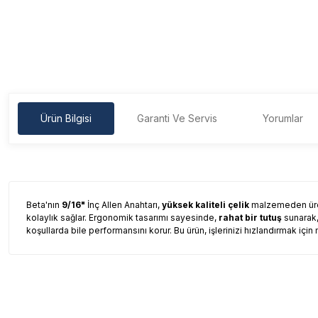
Ürün Bilgisi
Garanti Ve Servis
Yorumlar
Beta'nın
9/16"
İnç Allen Anahtarı,
yüksek kaliteli çelik
malzemeden üreti
kolaylık sağlar. Ergonomik tasarımı sayesinde,
rahat bir tutuş
sunarak, 
koşullarda bile performansını korur. Bu ürün, işlerinizi hızlandırmak içi
Garanti Ve Servis