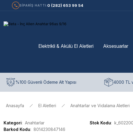
0 (282) 653 99 54
SİPARİŞ HATTI:
Elektrikli & Akülü El Aletleri
Aksesuarlar
%100 Güvenli Ödeme Alt Yapısı
4000 TL v
Anasayfa
El Aletleri
Anahtarlar ve Vidalama Aletleri
Kategori
Anahtarlar
Stok Kodu
k_60220
Barkod Kodu
8014230847146