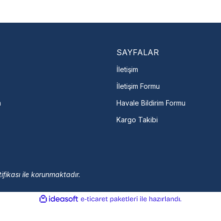
En Yakın Serv
Marka ve şehir seçerek yetkili 
arka Seç
İletişime Geç
Servis Por
SAYFALAR
İletişim
İletişim Formu
m
Havale Bildirim Formu
Kargo Takibi
ifikası ile korunmaktadır.
ile
ideasoft
e-
hazırlandı.
ticaret
paketleri