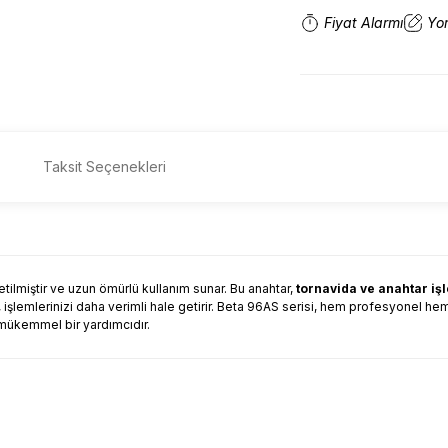
Fiyat Alarmı
Yo
Taksit Seçenekleri
lmiştir ve uzun ömürlü kullanım sunar. Bu anahtar,
tornavida ve anahtar işl
işlemlerinizi daha verimli hale getirir. Beta 96AS serisi, hem profesyonel hem d
n mükemmel bir yardımcıdır.