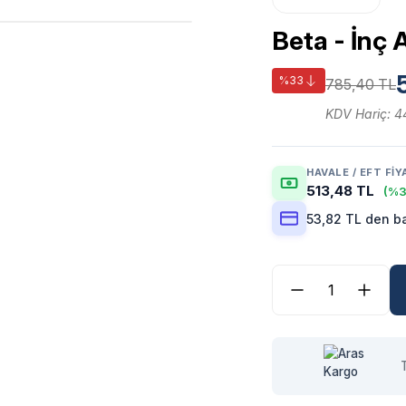
Beta - İnç 
%33
785,40 TL
KDV Hariç: 4
HAVALE / EFT FIY
513,48 TL
(%3
53,82 TL den ba