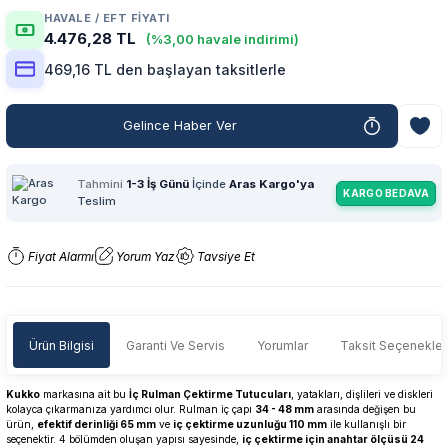
HAVALE / EFT FIYATI
4.476,28 TL
(%3,00 havale indirimi)
469,16 TL den başlayan taksitlerle
Gelince Haber Ver
Tahmini
1-3 İş Günü
İçinde
Aras Kargo'ya
KARGO BEDAVA
Teslim
Fiyat Alarmı
Yorum Yaz
Tavsiye Et
Ürün Bilgisi
Garanti Ve Servis
Yorumlar
Taksit Seçenekler
Kukko
markasına ait bu
İç Rulman Çektirme Tutucuları
, yatakları, dişlileri ve diskleri
kolayca çıkarmanıza yardımcı olur. Rulman iç çapı
34 - 48 mm
arasında değişen bu
ürün,
efektif derinliği 65 mm
ve
iç çektirme uzunluğu 110 mm
ile kullanışlı bir
seçenektir. 4 bölümden oluşan yapısı sayesinde,
iç çektirme için anahtar ölçüsü 24