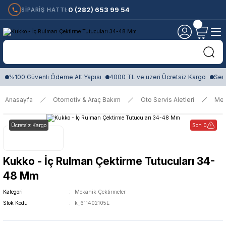
0 (282) 653 99 54
SİPARİŞ HATTI:
%100 Güvenli Ödeme Alt Yapısı
4000 TL ve üzeri Ücretsiz Kargo
Sert
Anasayfa
Otomotiv & Araç Bakım
Oto Servis Aletleri
Mek
Ücretsiz Kargo
Son 0
Kukko - İç Rulman Çektirme Tutucuları 34-
48 Mm
Kategori
Mekanik Çektirmeler
Stok Kodu
k_611402105E