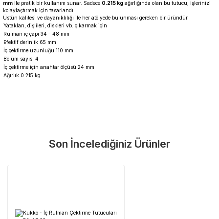
mm
ile pratik bir kullanım sunar. Sadece
0.215 kg
ağırlığında olan bu tutucu, işlerinizi
kolaylaştırmak için tasarlandı.
Üstün kalitesi ve dayanıklılığı ile her atölyede bulunması gereken bir üründür.
Yatakları, dişlileri, diskleri vb. çıkarmak için
Rulman iç çapı 34 - 48 mm
Efektif derinlik 65 mm
İç çektirme uzunluğu 110 mm
Bölüm sayısı 4
İç çektirme için anahtar ölçüsü 24 mm
Ağırlık 0.215 kg
Garanti Ve Servis
Bu ürüne ilk yorumu siz yapın!
Güvenle Satın Alın
Son İncelediğiniz Ürünler
Yorum Yaz
Tüm ürünlerimiz üretici firma garantisi altındadır. Size en yakın
servisi kolayca bulun.
Neden Güvenli?
Üretici Garantisi
Orijinal garanti belgeli ürünler