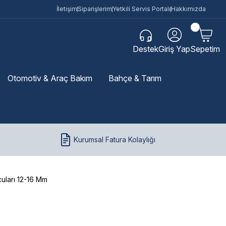
İletişim
Siparişlerim
Yetkili Servis Portalı
Hakkımızda
Destek
Giriş Yap
Sepetim
Otomotiv & Araç Bakım
Bahçe & Tarım
Kurumsal Fatura Kolaylığı
uları 12-16 Mm