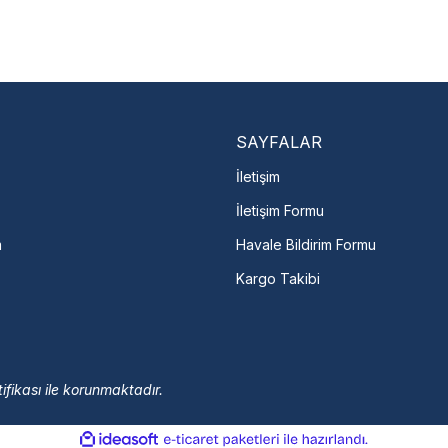
Nasıl Bulurum?
En Yakın Serv
Marka ve şehir seçerek yetkili 
arka Seç
İletişime Geç
Servis Por
SAYFALAR
İletişim
İletişim Formu
m
Havale Bildirim Formu
Kargo Takibi
ifikası ile korunmaktadır.
ile
ideasoft
e-