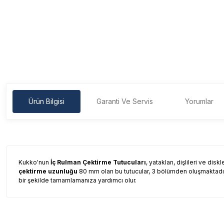
Ürün Bilgisi
Garanti Ve Servis
Yorumlar
Kukko'nun
İç Rulman Çektirme Tutucuları
, yatakları, dişlileri ve dis
çektirme uzunluğu
80 mm olan bu tutucular, 3 bölümden oluşmaktad
bir şekilde tamamlamanıza yardımcı olur.
Garanti Ve Servis