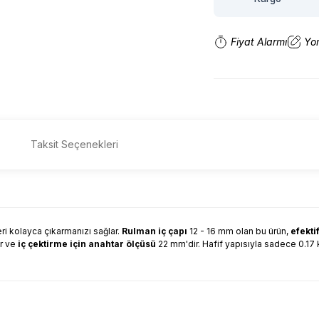
Fiyat Alarmı
Yo
Taksit Seçenekleri
kleri kolayca çıkarmanızı sağlar.
Rulman iç çapı
12 - 16 mm olan bu ürün,
efekti
ır ve
iç çektirme için anahtar ölçüsü
22 mm'dir. Hafif yapısıyla sadece 0.17 kg