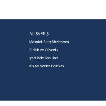
isi Bulun
servislere anında ulaşın.
talı →
ALIŞVERİŞ
Mesafeli Satış Sözleşmesi
Gizlilik ve Güvenlik
İptal İade Koşullari
Kişisel Veriler Politikası