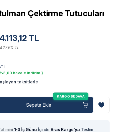
 Rulman Çektirme Tutucuları
4.113,12 TL
.427,60 TL
ATI
%3,00 havale indirimi)
aşlayan taksitlerle
KARGO BEDAVA
Sepete Ekle
Tahmini
1-3 İş Günü
İçinde
Aras Kargo'ya
Teslim