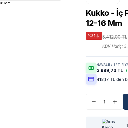
Kukko - İç
12-16 Mm
%24
5.412,00 TL
KDV Hariç: 3
HAVALE / EFT FIY
3.989,73 TL
(
418,17 TL den b