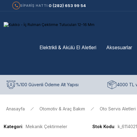
0 (282) 653 99 54
SİPARİŞ HATTI:
Elektrikli & Akülü El Aletleri
Aksesuarlar
%100 Güvenli Ödeme Alt Yapısı
4000 TL v
Anasayfa
Otomotiv & Araç Bakım
Oto Servis Aletleri
Kategori
Mekanik Çektirmeler
Stok Kodu
k_611402