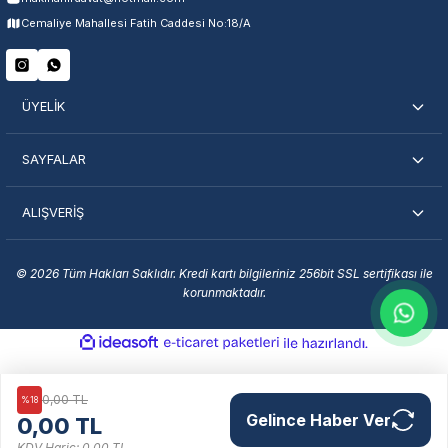
Servisi Nasıl Bulurum?
Cemaliye Mahallesi Fatih Caddesi No:18/A
Şehir Seç
Marka Seç
İletişime Geç
ÜYELİK
SAYFALAR
ALIŞVERİŞ
En Yakın Servisi Bulun
Marka ve şehir seçerek yetkili servislere anında ulaşın.
© 2026 Tüm Hakları Saklıdır. Kredi kartı bilgileriniz 256bit SSL sertifikası ile
korunmaktadır.
Servis Portalı →
ideasoft
ile
e-
hazırlandı.
ticaret
paketleri
0,00 TL
%18
Gelince Haber Ver
0,00 TL
KDV Hariç: 0,00 TL