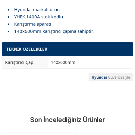
Hyundai markalı ürün
YHEK.1400A stok kodlu
Karıştırma aparatı
140x600mm karıştırıcı çapına sahiptir.
TEKNİK ÖZELLİKLER
Karıştırıcı Çapı
140x600mm
Hyundai
Güvencesiyle
Garanti Ve Servis
Bu ürüne ilk yorumu siz yapın!
Güvenle Satın Alın
Son İncelediğiniz Ürünler
Yorum Yaz
Tüm ürünlerimiz üretici firma garantisi altındadır. Size en yakın
servisi kolayca bulun.