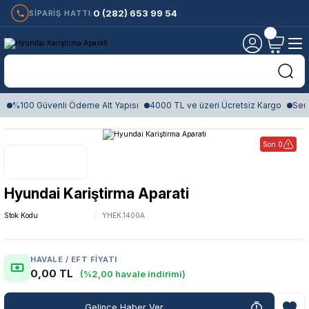
0 (282) 653 99 54
SİPARİŞ HATTI:
%100 Güvenli Ödeme Alt Yapısı
4000 TL ve üzeri Ücretsiz Kargo
Sert
Son 0
Hyundai Kariştirma Aparati
Stok Kodu
YHEK.1400A
HAVALE / EFT FIYATI
0,00 TL
(%2,00 havale indirimi)
Gelince Haber Ver