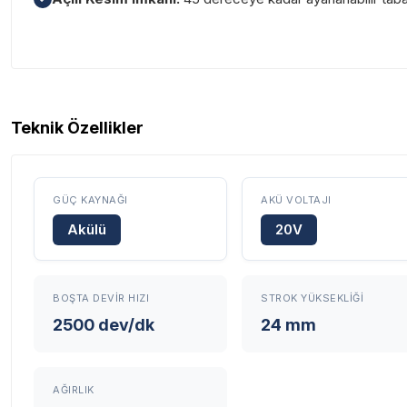
Garanti Ve Servis
Teknik Özellikler
GÜÇ KAYNAĞI
AKÜ VOLTAJI
Akülü
20V
Tüm ürü
Neden Güvenli?
BOŞTA DEVIR HIZI
STROK YÜKSEKLIĞI
2500 dev/dk
24 mm
Üretici Garantisi
Orijinal garanti belge
Yaygın Servis Ağı
Size en yakın nokta
AĞIRLIK