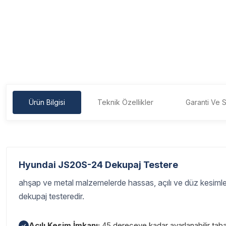
Ürün Bilgisi
Teknik Özellikler
Garanti Ve S
Hyundai JS20S-24 Dekupaj Testere
ahşap ve metal malzemelerde hassas, açılı ve düz kesimler
dekupaj testeredir.
Açılı Kesim İmkanı:
45 dereceye kadar ayarlanabilir taban
✓