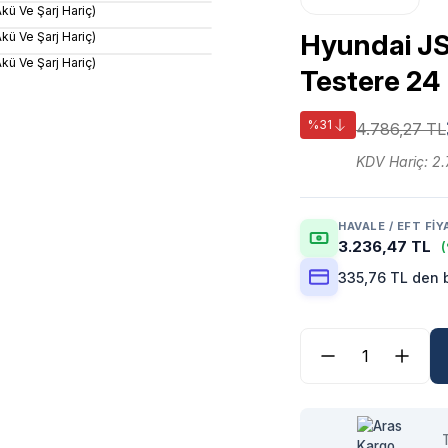
Hyundai J
Testere 24
%31
4.786,27 TL
KDV Hariç: 2.
HAVALE / EFT FIY
3.236,47 TL
(
335,76 TL den b