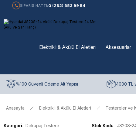
0 (282) 653 99 54
SİPARİŞ HATTI:
Elektrikli & Akülü El Aletleri
Aksesuarlar
%100 Güvenli Ödeme Alt Yapısı
4000 TL v
Anasayfa
Elektrikli & Akülü El Aletleri
Testereler ve 
Kategori
Dekupaj Testere
Stok Kodu
JS20S-2