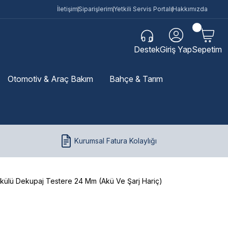
İletişim
Siparişlerim
Yetkili Servis Portalı
Hakkımızda
Destek
Giriş Yap
Sepetim
Otomotiv & Araç Bakım
Bahçe & Tarım
Kurumsal Fatura Kolaylığı
ülü Dekupaj Testere 24 Mm (Akü Ve Şarj Hariç)