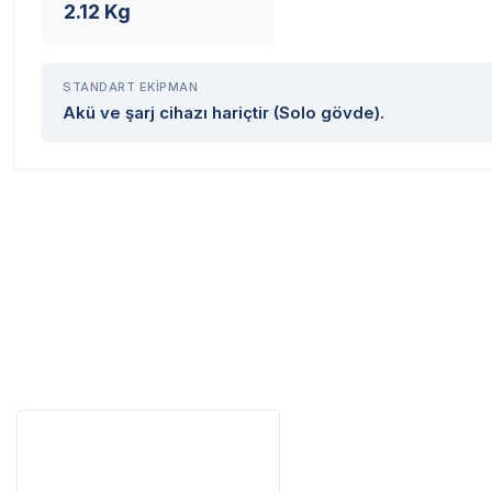
2.12 Kg
Destek Hattı
0 (282) 653 99 54
STANDART EKIPMAN
Akü ve şarj cihazı hariçtir (Solo gövde).
Servisi 
Şehir Seç
M