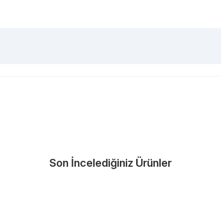
zorunludur.
Nasıl Bulurum?
En Yakın Serv
Marka ve şehir seçerek yetkili 
arka Seç
İletişime Geç
Servis Por
Son İncelediğiniz Ürünler