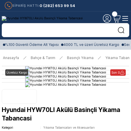
0 (282) 653 99 54
SİPARİŞ HATTI:
%100 Güvenli Ödeme Alt Yapısı
4000 TL ve üzeri Ücretsiz Kargo
Sert
Anasayfa
Bahçe & Tarım
Basınçlı Yıkama
Yıkama Tabanca
Ücretsiz Kargo
Son 0
Hyundai HYW70LI Akülü Basinçli Yikama
Tabancasi
Kategori
Yıkama Tabancaları ve Aksesuarları