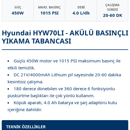
ÇALIŞMA
GÜÇ
MAKS. BASINÇ
DEBİ
SÜRESİ
450W
1015 PSI
4.0 L/dk
20-60 DK
Hyundai HYW70LI - AKÜLÜ BASINÇLI
YIKAMA TABANCASI
Güçlü 450W motor ve 1015 PSI maksimum basınç ile
etkili temizlik.
DC 21V/4000mAh Lithium pil sayesinde 20-60 dakika
kesintisiz çalışma.
180 derece dönebilen ve 360 derece 6 fonksiyonlu
püskürtme başlıkları ile çok yönlü kullanım.
Köpük aparatı, 4.0 Ah batarya ve şarj adaptörü kutu
içeriğine dahildir.
TEKNİK ÖZELLİKLER