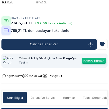
Stok Kodu
HYW70LI
HAVALE / EFT FIYATI
7.665,33 TL
(%2,00 havale indirimi)
795,21 TL den başlayan taksitlerle
Gelince Haber Ver
Tahmini
1-3 İş Günü
İçinde
Aras Kargo'ya
KARGO BEDAVA
Teslim
Fiyat Alarmı
Yorum Yaz
Tavsiye Et
Ürün Bilgisi
Garanti Ve Servis
Yorumlar
Taksit Seçenekler