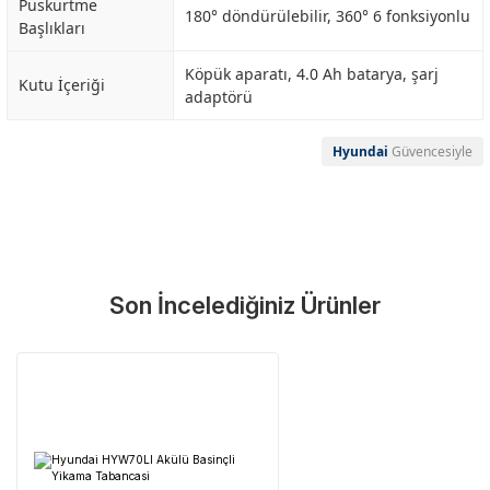
Püskürtme
180° döndürülebilir, 360° 6 fonksiyonlu
Başlıkları
Köpük aparatı, 4.0 Ah batarya, şarj
Kutu İçeriği
adaptörü
Hyundai
Güvencesiyle
Garanti Ve Servis
Bu ürüne ilk yorumu siz yapın!
Güvenle Satın Alın
Son İncelediğiniz Ürünler
Yorum Yaz
Tüm ürünlerimiz üretici firma garantisi altındadır. Size en yakın
servisi kolayca bulun.
Neden Güvenli?
Üretici Garantisi
Orijinal garanti belgeli ürünler