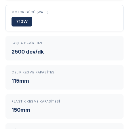
MOTOR GÜCÜ (WATT)
Garanti Kapsamı
710W
Üretim ve malzeme hataları
Ücretsiz onarım veya değişim
Yetkili servis ağı desteği
BOŞTA DEVIR HIZI
Kullanıcı hatası ve fiziksel hasar hariçtir. Fatura ibrazı zorunludur.
2500 dev/dk
Servisi Nasıl Bulurum?
ÇELIK KESME KAPASITESI
115mm
Şehir Seç
Marka Seç
İletişime Geç
PLASTIK KESME KAPASITESI
150mm