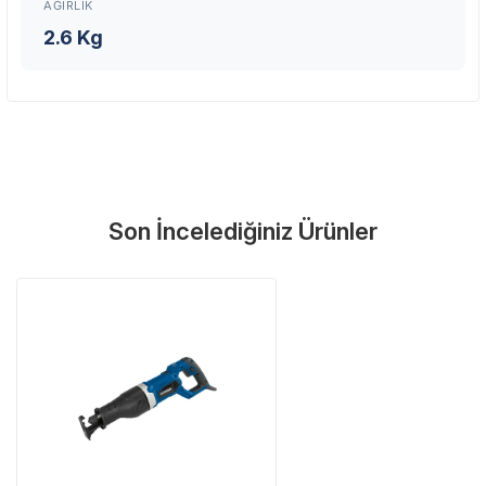
AĞIRLIK
En Yakın Servisi Bulun
2.6 Kg
Marka ve şehir seçerek yetkili servislere anında ulaşın.
Servis Portalı →
Son İncelediğiniz Ürünler