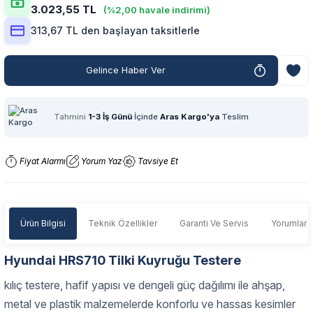
3.023,55 TL
(%2,00 havale indirimi)
313,67 TL den başlayan taksitlerle
Gelince Haber Ver
Tahmini
1-3 İş Günü
İçinde
Aras Kargo'ya
Teslim
Fiyat Alarmı
Yorum Yaz
Tavsiye Et
Ürün Bilgisi
Teknik Özellikler
Garanti Ve Servis
Yorumlar
Hyundai HRS710 Tilki Kuyruğu Testere
kılıç testere, hafif yapısı ve dengeli güç dağılımı ile ahşap,
metal ve plastik malzemelerde konforlu ve hassas kesimler