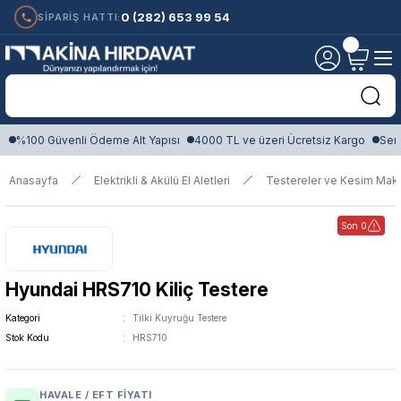
0 (282) 653 99 54
SİPARİŞ HATTI:
%100 Güvenli Ödeme Alt Yapısı
4000 TL ve üzeri Ücretsiz Kargo
Sert
Anasayfa
Elektrikli & Akülü El Aletleri
Testereler ve Kesim Maki
Son 0
Hyundai HRS710 Kiliç Testere
Kategori
Tilki Kuyruğu Testere
Stok Kodu
HRS710
HAVALE / EFT FIYATI