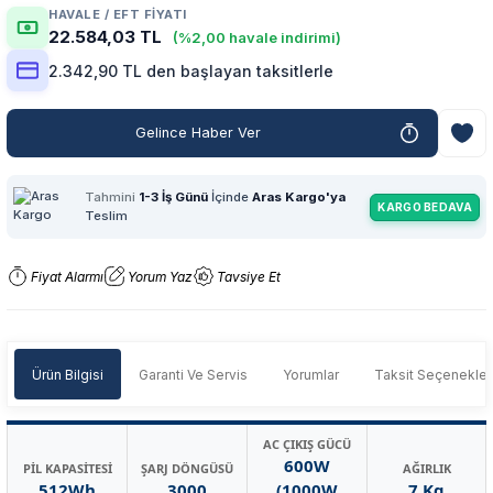
HAVALE / EFT FIYATI
22.584,03 TL
(%2,00 havale indirimi)
2.342,90 TL den başlayan taksitlerle
Gelince Haber Ver
Tahmini
1-3 İş Günü
İçinde
Aras Kargo'ya
KARGO BEDAVA
Teslim
Fiyat Alarmı
Yorum Yaz
Tavsiye Et
Ürün Bilgisi
Garanti Ve Servis
Yorumlar
Taksit Seçenekler
AC ÇIKIŞ GÜCÜ
600W
PİL KAPASİTESİ
ŞARJ DÖNGÜSÜ
AĞIRLIK
512Wh
3000
(1000W
7 Kg