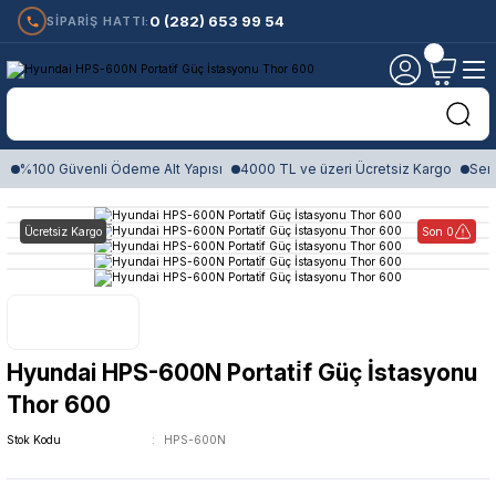
0 (282) 653 99 54
SİPARİŞ HATTI:
%100 Güvenli Ödeme Alt Yapısı
4000 TL ve üzeri Ücretsiz Kargo
Sert
Ücretsiz Kargo
Son 0
Hyundai HPS-600N Portati̇f Güç İstasyonu
Thor 600
Stok Kodu
HPS-600N