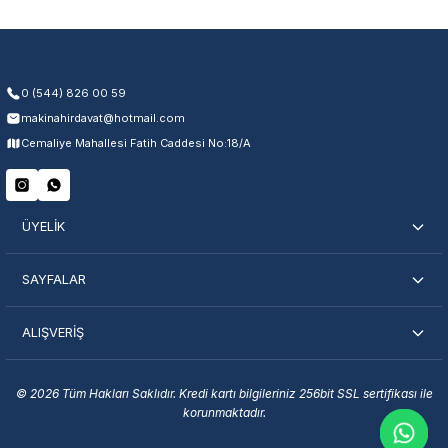
Yetkili servis ağı desteği
Kullanıcı hatası ve fiziksel hasar hariçtir. Fatura ibrazı zorunludur.
0 (544) 826 00 59
makinahirdavat@hotmail.com
Servisi Nasıl Bulurum?
Cemaliye Mahallesi Fatih Caddesi No:18/A
Şehir Seç
Marka Seç
İletişime Geç
ÜYELİK
SAYFALAR
ALIŞVERİŞ
En Yakın Servisi Bulun
Marka ve şehir seçerek yetkili servislere anında ulaşın.
© 2026 Tüm Hakları Saklıdır. Kredi kartı bilgileriniz 256bit SSL sertifikası ile
korunmaktadır.
Servis Portalı →