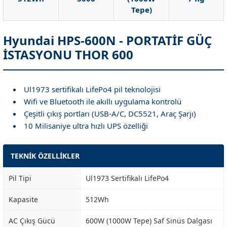
Tepe)
Hyundai HPS-600N - PORTATİF GÜÇ
İSTASYONU THOR 600
Ul1973 sertifikalı LifePo4 pil teknolojisi
Wifi ve Bluetooth ile akıllı uygulama kontrolü
Çeşitli çıkış portları (USB-A/C, DC5521, Araç Şarjı)
10 Milisaniye ultra hızlı UPS özelliği
TEKNİK ÖZELLİKLER
Pil Tipi
Ul1973 Sertifikalı LifePo4
Kapasite
512Wh
AC Çıkış Gücü
600W (1000W Tepe) Saf Sinüs Dalgası