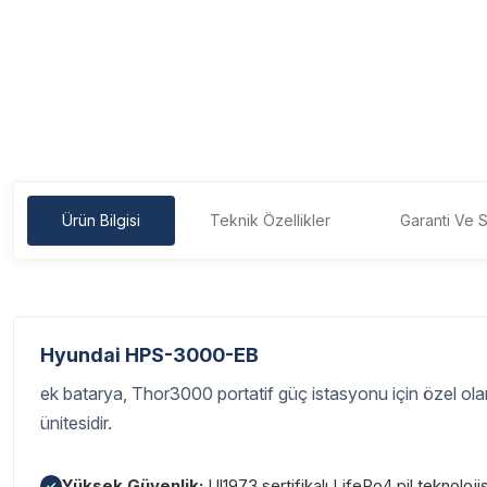
Ürün Bilgisi
Teknik Özellikler
Garanti Ve S
Hyundai HPS-3000-EB
ek batarya, Thor3000 portatif güç istasyonu için özel ola
ünitesidir.
Yüksek Güvenlik:
Ul1973 sertifikalı LifePo4 pil teknoloji
✓