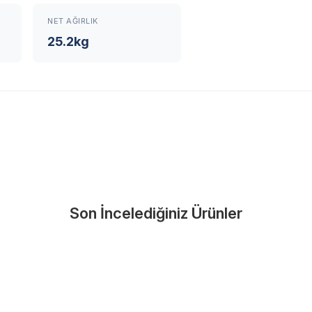
yı anında bulun
Kullanıcı hatası ve fiziksel hasar
NET AĞIRLIK
zorunludur.
25.2kg
Nasıl Bulurum?
En Yakın Serv
Marka ve şehir seçerek yetkili 
arka Seç
İletişime Geç
Servis Por
Son İncelediğiniz Ürünler