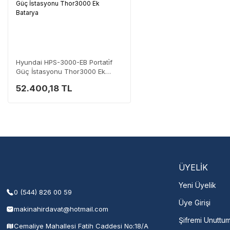
Hyundai HPS-3000-EB Portati̇f
Güç İstasyonu Thor3000 Ek
Batarya
52.400,18 TL
ÜYELİK
Yeni Üyelik
0 (544) 826 00 59
Üye Girişi
makinahirdavat@hotmail.com
Şifremi Unuttu
Cemaliye Mahallesi Fatih Caddesi No:18/A