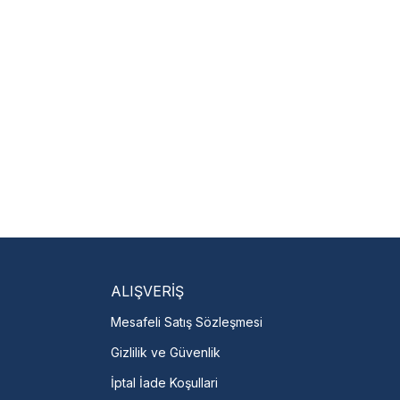
ALIŞVERİŞ
Mesafeli Satış Sözleşmesi
Gizlilik ve Güvenlik
İptal İade Koşullari