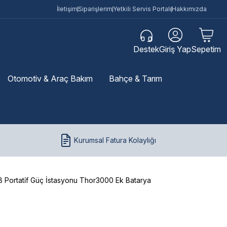
İletişim
Siparişlerim
Yetkili Servis Portalı
Hakkımızda
Destek
Giriş Yap
Sepetim
Otomotiv & Araç Bakım
Bahçe & Tarım
Kurumsal Fatura Kolaylığı
Portati̇f Güç İstasyonu Thor3000 Ek Batarya