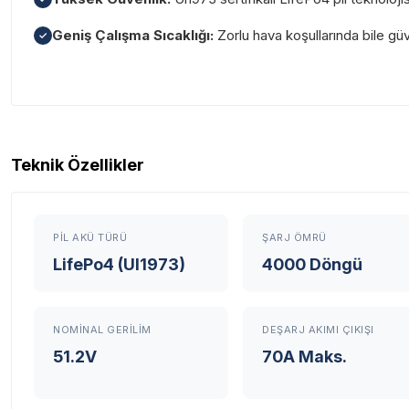
Geniş Çalışma Sıcaklığı:
Zorlu hava koşullarında bile güve
✓
Garanti Ve Servis
Teknik Özellikler
PIL AKÜ TÜRÜ
ŞARJ ÖMRÜ
LifePo4 (Ul1973)
4000 Döngü
Tüm ürü
NOMINAL GERILIM
DEŞARJ AKIMI ÇIKIŞI
Neden Güvenli?
51.2V
70A Maks.
Üretici Garantisi
Orijinal garanti belge