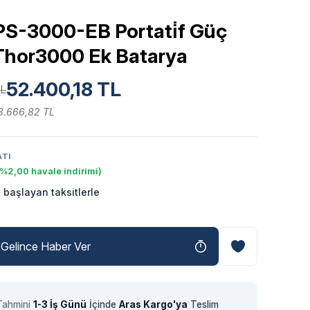
S-3000-EB Portati̇f Güç
Thor3000 Ek Batarya
52.400,18 TL
TL
3.666,82 TL
ATI
(%2,00 havale indirimi)
 başlayan taksitlerle
Gelince Haber Ver
Tahmini
1-3 İş Günü
İçinde
Aras Kargo'ya
Teslim