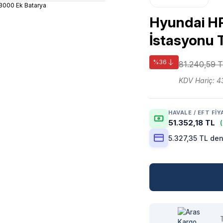
Hyundai HP
İstasyonu 
%36
81.240,59 
KDV Hariç: 4
HAVALE / EFT FIY
51.352,18 TL
5.327,35 TL den