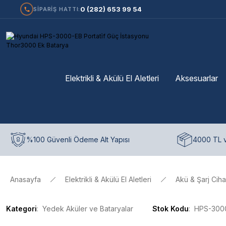
0 (282) 653 99 54
SİPARİŞ HATTI:
Elektrikli & Akülü El Aletleri
Aksesuarlar
%100 Güvenli Ödeme Alt Yapısı
4000 TL v
Anasayfa
Elektrikli & Akülü El Aletleri
Akü & Şarj Ciha
Kategori
Yedek Aküler ve Bataryalar
Stok Kodu
HPS-300