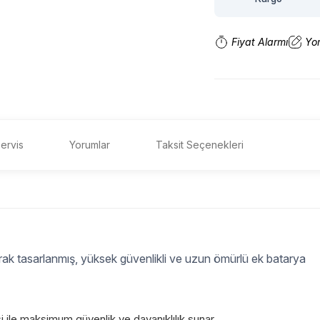
Fiyat Alarmı
Yo
ervis
Yorumlar
Taksit Seçenekleri
rak tasarlanmış, yüksek güvenlikli ve uzun ömürlü ek batarya
si ile maksimum güvenlik ve dayanıklılık sunar.