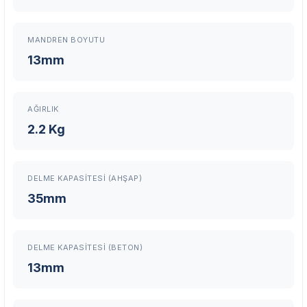
Üretici Garantisi
Orijinal garanti belgeli ürünler
Yaygın Servis Ağı
MANDREN BOYUTU
Size en yakın noktayı anında bulun
13mm
Destek Hattı
0 (282) 653 99 54
AĞIRLIK
2.2 Kg
Garanti Kapsamı
Üretim ve malzeme hataları
Ücretsiz onarım veya değişim
DELME KAPASITESI (AHŞAP)
Yetkili servis ağı desteği
35mm
Kullanıcı hatası ve fiziksel hasar hariçtir. Fatura ibrazı zorunludur.
DELME KAPASITESI (BETON)
Servisi Nasıl Bulurum?
13mm