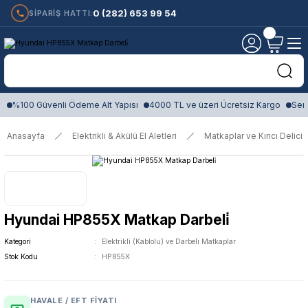
0 (282) 653 99 54
SİPARİŞ HATTI:
%100 Güvenli Ödeme Alt Yapısı
4000 TL ve üzeri Ücretsiz Kargo
Sert
Anasayfa
Elektrikli & Akülü El Aletleri
Matkaplar ve Kırıcı Delici
Hyundai HP855X Matkap Darbeli̇
Kategori
Elektrikli (Kablolu) ve Darbeli Matkaplar
Stok Kodu
HP855X
HAVALE / EFT FIYATI