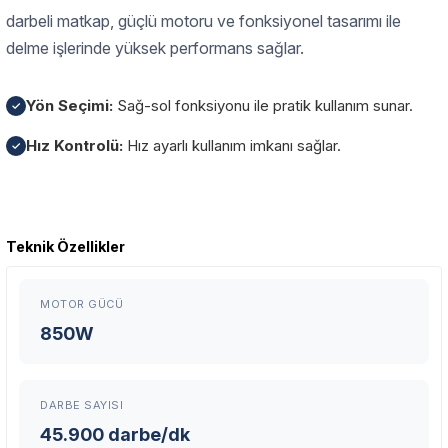
darbeli matkap, güçlü motoru ve fonksiyonel tasarımı ile
delme işlerinde yüksek performans sağlar.
Yön Seçimi:
Sağ-sol fonksiyonu ile pratik kullanım sunar.
✓
Hız Kontrolü:
Hız ayarlı kullanım imkanı sağlar.
✓
Garanti Ve Servis
Teknik Özellikler
Bu ürüne ilk yorumu siz yapın!
Güvenle Satın Alın
MOTOR GÜCÜ
Yorum Yaz
Tüm ürünlerimiz üretici firma garantisi altındadır. Size en yakın
850W
servisi kolayca bulun.
DARBE SAYISI
Neden Güvenli?
45.900 darbe/dk