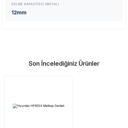
DELME KAPASITESI (METAL)
Şehir Seç
Marka Seç
İletişime Geç
12mm
En Yakın Servisi Bulun
Marka ve şehir seçerek yetkili servislere anında ulaşın.
Son İncelediğiniz Ürünler
Servis Portalı →