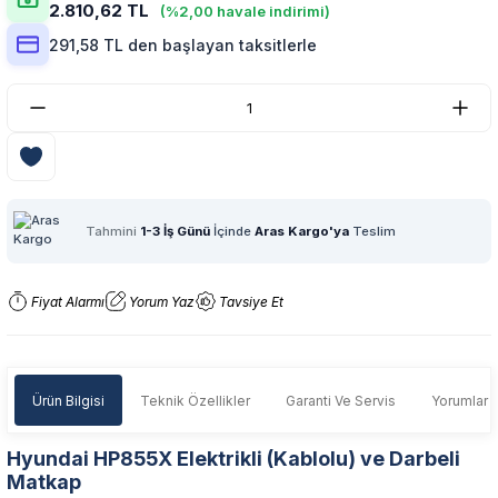
2.810,62 TL
(%2,00 havale indirimi)
291,58 TL den başlayan taksitlerle
Tahmini
1-3 İş Günü
İçinde
Aras Kargo'ya
Teslim
Fiyat Alarmı
Yorum Yaz
Tavsiye Et
Ürün Bilgisi
Teknik Özellikler
Garanti Ve Servis
Yorumlar
Hyundai HP855X Elektrikli (Kablolu) ve Darbeli
Matkap