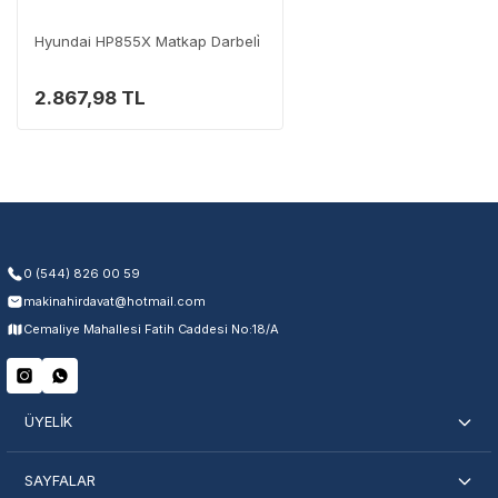
Hyundai HP855X Matkap Darbeli̇
2.867,98 TL
0 (544) 826 00 59
makinahirdavat@hotmail.com
Cemaliye Mahallesi Fatih Caddesi No:18/A
ÜYELİK
SAYFALAR