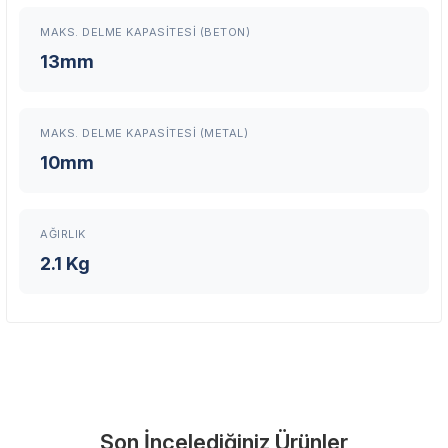
MAKS. DELME KAPASITESI (BETON)
En Yakın Servisi Bulun
13mm
Marka ve şehir seçerek yetkili servislere anında ulaşın.
Servis Portalı →
MAKS. DELME KAPASITESI (METAL)
10mm
AĞIRLIK
2.1 Kg
Son İncelediğiniz Ürünler