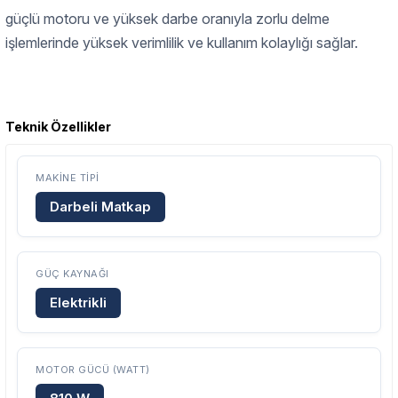
güçlü motoru ve yüksek darbe oranıyla zorlu delme
işlemlerinde yüksek verimlilik ve kullanım kolaylığı sağlar.
Garanti Ve Servis
Teknik Özellikler
Bu ürüne ilk yorumu siz yapın!
Güvenle Satın Alın
MAKINE TIPI
Yorum Yaz
Tüm ürünlerimiz üretici firma garantisi altındadır. Size en yakın
Darbeli Matkap
servisi kolayca bulun.
GÜÇ KAYNAĞI
Neden Güvenli?
Elektrikli
Üretici Garantisi
Orijinal garanti belgeli ürünler
Yaygın Servis Ağı
Size en yakın noktayı anında bulun
MOTOR GÜCÜ (WATT)
Destek Hattı