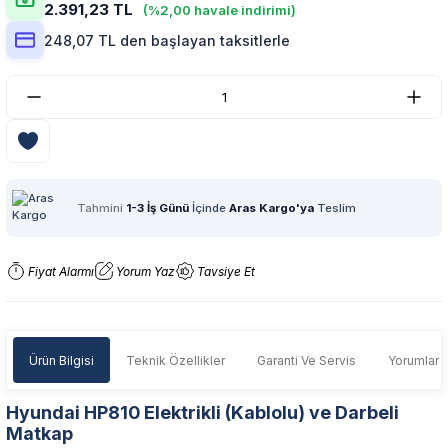
2.391,23 TL
(%2,00 havale indirimi)
248,07 TL den başlayan taksitlerle
Tahmini
1-3 İş Günü
İçinde
Aras Kargo'ya
Teslim
Fiyat Alarmı
Yorum Yaz
Tavsiye Et
Ürün Bilgisi
Teknik Özellikler
Garanti Ve Servis
Yorumlar
Hyundai HP810 Elektrikli (Kablolu) ve Darbeli
Matkap