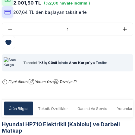
2.001,50 TL
(%2,00 havale indirimi)
207,64 TL den başlayan taksitlerle
Tahmini
1-3 İş Günü
İçinde
Aras Kargo'ya
Teslim
Fiyat Alarmı
Yorum Yaz
Tavsiye Et
Ürün Bilgisi
Teknik Özellikler
Garanti Ve Servis
Yorumlar
Hyundai HP710 Elektrikli (Kablolu) ve Darbeli
Matkap