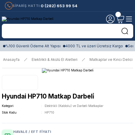
0 (282) 653 99 54
SİPARİŞ HATTI:
%100 Güvenli Ödeme Alt Yapısı
4000 TL ve üzeri Ücretsiz Kargo
Sert
Anasayfa
Elektrikli & Akülü El Aletleri
Matkaplar ve Kırıcı Delici
Hyundai HP710 Matkap Darbeli̇
Kategori
Elektrikli (Kablolu) ve Darbeli Matkaplar
Stok Kodu
HP710
HAVALE / EFT FIYATI