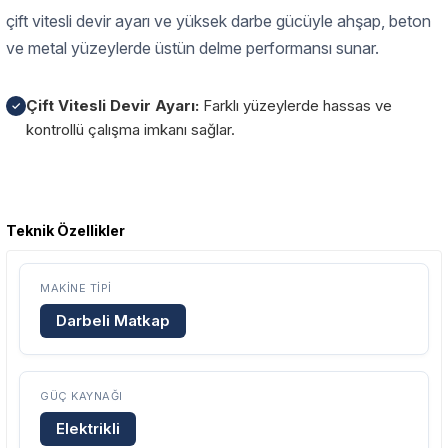
çift vitesli devir ayarı ve yüksek darbe gücüyle ahşap, beton
ve metal yüzeylerde üstün delme performansı sunar.
Çift Vitesli Devir Ayarı:
Farklı yüzeylerde hassas ve
✓
kontrollü çalışma imkanı sağlar.
Garanti Ve Servis
Teknik Özellikler
Bu ürüne ilk yorumu siz yapın!
Güvenle Satın Alın
MAKINE TIPI
Yorum Yaz
Tüm ürünlerimiz üretici firma garantisi altındadır. Size en yakın
Darbeli Matkap
servisi kolayca bulun.
GÜÇ KAYNAĞI
Neden Güvenli?
Elektrikli
Üretici Garantisi