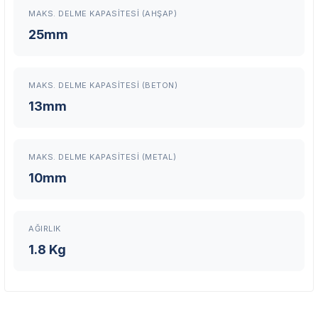
Şehir Seç
Marka Seç
İletişime Geç
MAKS. DELME KAPASITESI (AHŞAP)
25mm
MAKS. DELME KAPASITESI (BETON)
En Yakın Servisi Bulun
13mm
Marka ve şehir seçerek yetkili servislere anında ulaşın.
Servis Portalı →
MAKS. DELME KAPASITESI (METAL)
10mm
AĞIRLIK
1.8 Kg