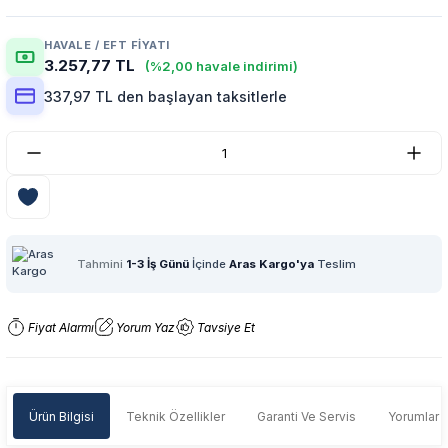
HAVALE / EFT FIYATI
3.257,77 TL
(%2,00 havale indirimi)
337,97 TL den başlayan taksitlerle
Tahmini
1-3 İş Günü
İçinde
Aras Kargo'ya
Teslim
Fiyat Alarmı
Yorum Yaz
Tavsiye Et
Ürün Bilgisi
Teknik Özellikler
Garanti Ve Servis
Yorumlar