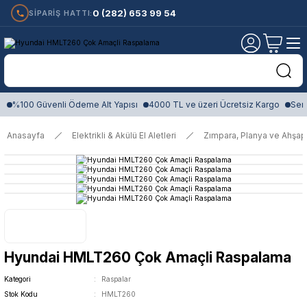
0 (282) 653 99 54
SİPARİŞ HATTI:
%100 Güvenli Ödeme Alt Yapısı
4000 TL ve üzeri Ücretsiz Kargo
Sert
Anasayfa
Elektrikli & Akülü El Aletleri
Zımpara, Planya ve Ahşap
Hyundai HMLT260 Çok Amaçli Raspalama
Kategori
Raspalar
Stok Kodu
HMLT260