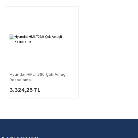
En Yakın Servisi Bulun
Marka ve şehir seçerek yetkili servislere anında ulaşın.
Servis Portalı →
Hyundai HMLT260 Çok Amaçli
Raspalama
3.324,25 TL