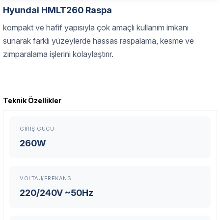
Hyundai HMLT260 Raspa
kompakt ve hafif yapısıyla çok amaçlı kullanım imkanı
sunarak farklı yüzeylerde hassas raspalama, kesme ve
zımparalama işlerini kolaylaştırır.
Garanti Ve Servis
Teknik Özellikler
Bu ürüne ilk yorumu siz yapın!
Güvenle Satın Alın
GIRIŞ GÜCÜ
Yorum Yaz
Tüm ürünlerimiz üretici firma garantisi altındadır. Size en yakın
260W
servisi kolayca bulun.
VOLTAJ/FREKANS
Neden Güvenli?
220/240V ~50Hz
Üretici Garantisi
Orijinal garanti belgeli ürünler