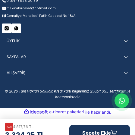
0 (544) 826 00 59
makinahirdavat@hotmail.com
Cemaliye Mahallesi Fatih Caddesi No:18/A
ÜYELİK
SAYFALAR
ALIŞVERİŞ
© 2026 Tüm Hakları Saklıdır. Kredi kartı bilgileriniz 256bit SSL sertifikası ile
korunmaktadır.
ideasoft
ile
e-
hazırlandı.
ticaret
paketleri
4.817,76 TL
%31
Sepete Ekle
3.324,25 TL