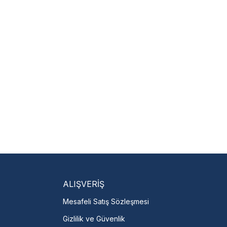
m
 hariçtir. Fatura ibrazı
isi Bulun
servislere anında ulaşın.
talı →
ALIŞVERİŞ
Mesafeli Satış Sözleşmesi
Gizlilik ve Güvenlik