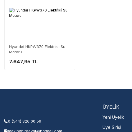
Üretici Garantisi
Orijinal garanti belge
Yaygın Servis Ağı
Size en yakın nokta
Destek Hattı
0 (282) 653 99 54
Hyundai HKPW370 Elektri̇kli̇ Su
Motoru
7.647,95 TL
Servisi 
Şehir Seç
M
ÜYELİK
Yeni Üyelik
0 (544) 826 00 59
Üye Girişi
makinahirdavat@hotmail.com