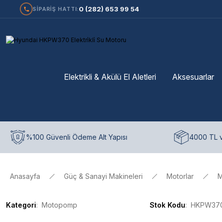
0 (282) 653 99 54
SİPARİŞ HATTI:
Elektrikli & Akülü El Aletleri
Aksesuarlar
%100 Güvenli Ödeme Alt Yapısı
4000 TL v
Anasayfa
Güç & Sanayi Makineleri
Motorlar
M
Kategori
Motopomp
Stok Kodu
HKPW37