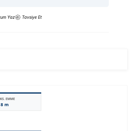
rum Yaz
Tavsiye Et
KS. EMME
8 m