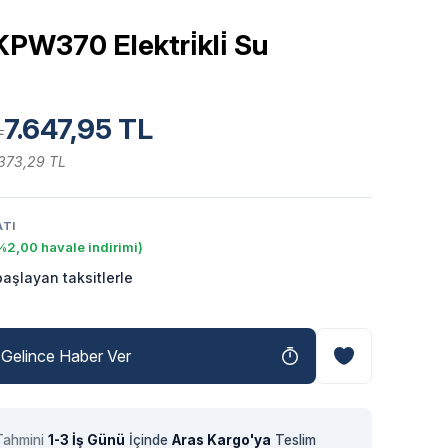
W370 Elektri̇kli̇ Su
7.647,95 TL
L
.373,29 TL
ATI
%2,00 havale indirimi)
aşlayan taksitlerle
Gelince Haber Ver
Tahmini
1-3 İş Günü
İçinde
Aras Kargo'ya
Teslim