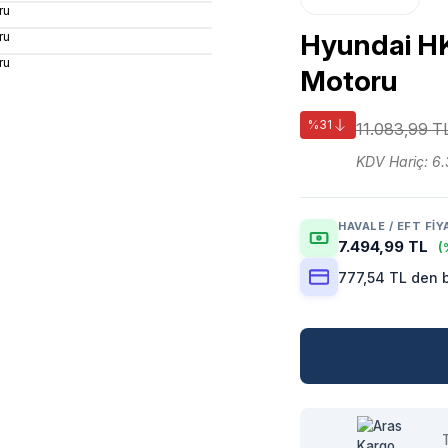
Hyundai HKP
Motoru
%31
11.083,99 T
KDV Hariç: 6
HAVALE / EFT FIY
7.494,99 TL
(
777,54 TL den b