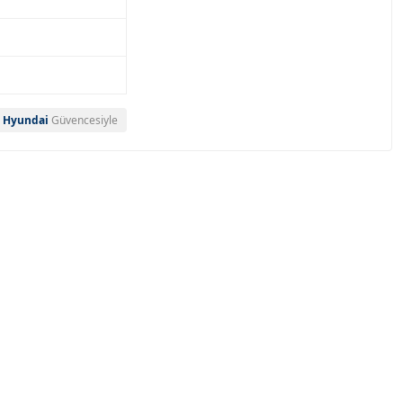
Hyundai
Güvencesiyle
a bulun.