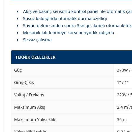
Akış ve basınç sensörlü kontrol paneli ile otomatik ça
Susuz kaldığında otomatik durma özelliği
Suyun gelmesinden sonra 3sn gecikmeli otomatik tek
Mekanik kilitlenmeye karşı periyodik çalışma
Sessiz çalışma
TEKNİK ÖZELLİKLER
Güç
370W / 
Giriş-Çıkış
1” / 1”
Voltaj / Frekans
220V / 
Maksimum Akış
2.4 m³/
Maksimum Yükseklik
36 m
Yükseklik Aralığı
0-32 m