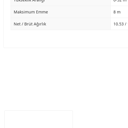
Maksimum Emme
8 m
Net / Brüt Ağırlık
10.53 /
Garanti Ve Servis
Tüm ürü
Neden Güvenli?