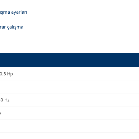
lışma ayarları
rar çalışma
0.5 Hp
50 Hz
s