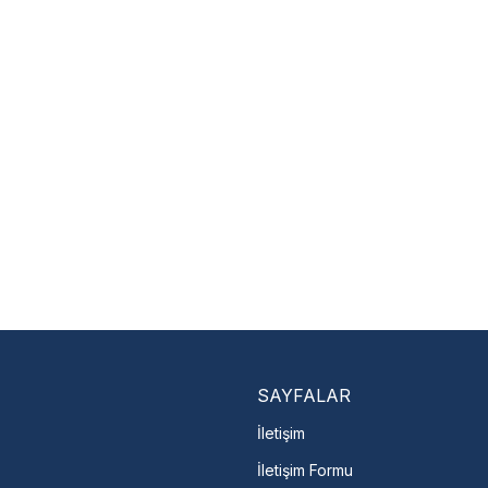
Üretim ve malzeme hataları
Ücretsiz onarım veya değişi
li ürünler
Yetkili servis ağı desteği
yı anında bulun
Kullanıcı hatası ve fiziksel hasar
zorunludur.
Nasıl Bulurum?
En Yakın Serv
Marka ve şehir seçerek yetkili 
arka Seç
İletişime Geç
Servis Por
SAYFALAR
İletişim
İletişim Formu