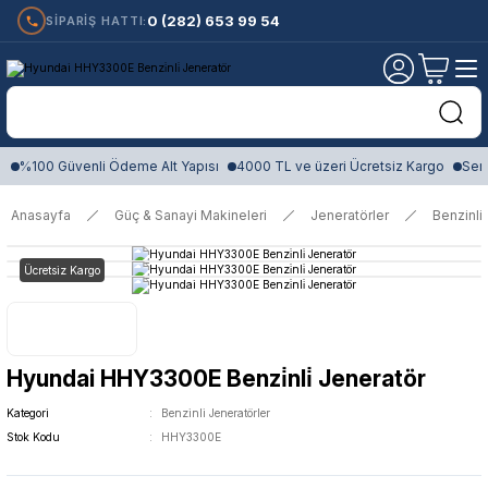
0 (282) 653 99 54
SİPARİŞ HATTI:
%100 Güvenli Ödeme Alt Yapısı
4000 TL ve üzeri Ücretsiz Kargo
Sert
Anasayfa
Güç & Sanayi Makineleri
Jeneratörler
Benzinli
Ücretsiz Kargo
Hyundai HHY3300E Benzi̇nli̇ Jeneratör
Kategori
Benzinli Jeneratörler
Stok Kodu
HHY3300E