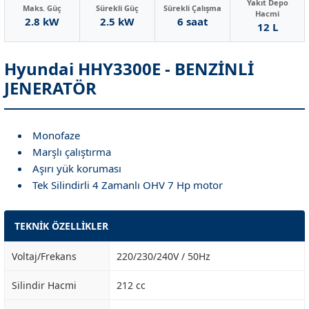
Yakıt Depo
Maks. Güç
Sürekli Güç
Sürekli Çalışma
Hacmi
2.8 kW
2.5 kW
6 saat
12 L
Hyundai HHY3300E - BENZİNLİ
JENERATÖR
Monofaze
Marşlı çalıştırma
Aşırı yük koruması
Tek Silindirli 4 Zamanlı OHV 7 Hp motor
TEKNİK ÖZELLİKLER
Voltaj/Frekans
220/230/240V / 50Hz
Silindir Hacmi
212 cc