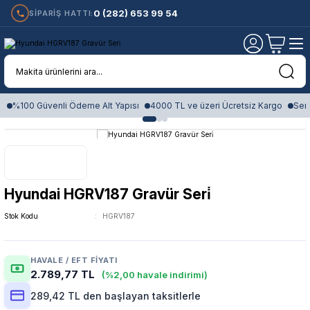
0 (282) 653 99 54
SİPARİŞ HATTI:
%100 Güvenli Ödeme Alt Yapısı
4000 TL ve üzeri Ücretsiz Kargo
Sert
Hyundai HGRV187 Gravür Seri̇
Stok Kodu
HGRV187
HAVALE / EFT FIYATI
2.789,77 TL
(%2,00 havale indirimi)
289,42 TL den başlayan taksitlerle