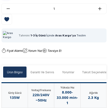
Tahmini
1-3 İş Günü
İçinde
Aras Kargo'ya
Teslim
Fiyat Alarmı
Yorum Yaz
Tavsiye Et
Ürün Bilgisi
Garanti Ve Servis
Yorumlar
Taksit Seçenekler
Yüksüz Hız
Voltaj/Frekans
8.000-
Giriş Gücü
Ağırlık
220/240V
135W
33.000 min-
2.3 Kg
~50Hz
1