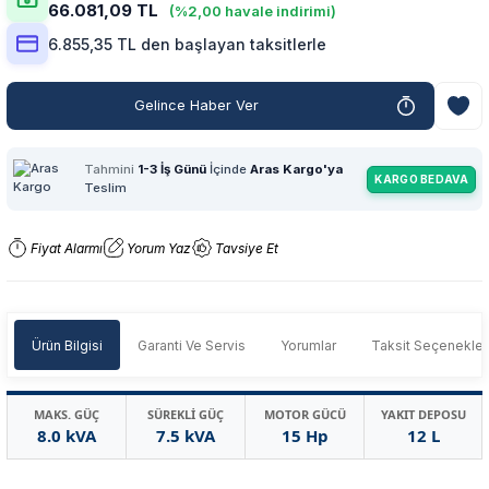
66.081,09 TL
(%2,00 havale indirimi)
6.855,35 TL den başlayan taksitlerle
Gelince Haber Ver
Tahmini
1-3 İş Günü
İçinde
Aras Kargo'ya
KARGO BEDAVA
Teslim
Fiyat Alarmı
Yorum Yaz
Tavsiye Et
Ürün Bilgisi
Garanti Ve Servis
Yorumlar
Taksit Seçenekler
MAKS. GÜÇ
SÜREKLİ GÜÇ
MOTOR GÜCÜ
YAKIT DEPOSU
8.0 kVA
7.5 kVA
15 Hp
12 L