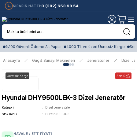
0 (282) 653 99 54
SİPARİŞ HATTI:
%100 Güvenli Ödeme Alt Yapısı
4000 TL ve üzeri Ücretsiz Kargo
Sert
Anasayfa
Güç & Sanayi Makineleri
Jeneratörler
Dizel Je
Ücretsiz Kargo
Son 0
Hyundai DHY9500LEK-3 Di̇zel Jeneratör
Kategori
Dizel Jeneratörler
Stok Kodu
DHY9500LEK-3
HAVALE / EFT FIYATI