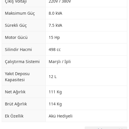
Çıkış Voltajı
220V / 380V
Maksimum Güç
8.0 kVA
Sürekli Güç
7.5 kVA
Motor Gücü
15 Hp
Silindir Hacmi
498 cc
Çalıştırma Sistemi
Marşlı / İpli
Yakıt Deposu
12 L
Kapasitesi
Net Ağırlık
111 Kg
Brüt Ağırlık
114 Kg
Ek Özellik
Akü Hediyeli