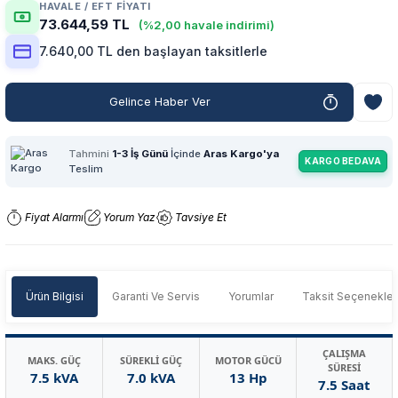
HAVALE / EFT FIYATI
73.644,59 TL
(%2,00 havale indirimi)
7.640,00 TL den başlayan taksitlerle
Gelince Haber Ver
Tahmini
1-3 İş Günü
İçinde
Aras Kargo'ya
KARGO BEDAVA
Teslim
Fiyat Alarmı
Yorum Yaz
Tavsiye Et
Ürün Bilgisi
Garanti Ve Servis
Yorumlar
Taksit Seçenekler
ÇALIŞMA
MAKS. GÜÇ
SÜREKLİ GÜÇ
MOTOR GÜCÜ
SÜRESİ
7.5 kVA
7.0 kVA
13 Hp
7.5 Saat