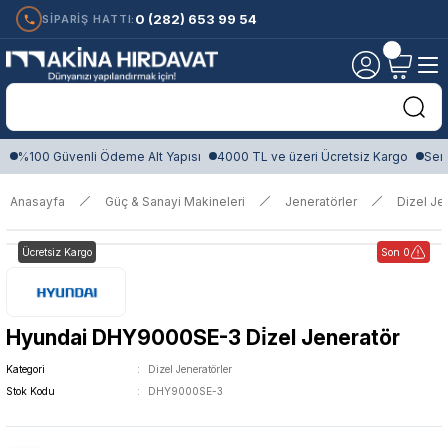
0 (282) 653 99 54
SİPARİŞ HATTI:
%100 Güvenli Ödeme Alt Yapısı
4000 TL ve üzeri Ücretsiz Kargo
Sert
Anasayfa
Güç & Sanayi Makineleri
Jeneratörler
Dizel Je
Ücretsiz Kargo
Son 0
Hyundai DHY9000SE-3 Di̇zel Jeneratör
Kategori
Dizel Jeneratörler
Stok Kodu
DHY9000SE-3