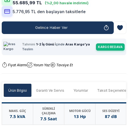
55.685,99 TL
(%2,00 havale indirimi)
5.776,95 TL den başlayan taksitlerle
Gelince Haber Ver
Tahmini
1-2 İş Günü
İçinde
Aras Kargo'ya
KARGO BEDAVA
Teslim
Fiyat Alarmı
Yorum Yaz
Tavsiye Et
Ürün Bilgisi
Garanti Ve Servis
Yorumlar
Taksit Seçenekler
SÜREKLİ
MAKS. GÜÇ
MOTOR GÜCÜ
SES DÜZEYİ
ÇALIŞMA
7.5 kVA
13 Hp
87 dB
7.5 Saat