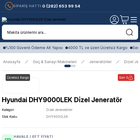
0 (282) 653 99 54
SİPARİŞ HATTI:
%100 Güvenli Ödeme Alt Yapısı
4000 TL ve üzeri Ücretsiz Kargo
Sert
Anasayfa
Güç & Sanayi Makineleri
Jeneratörler
Dizel Je
Ücretsiz Kargo
Son 0
Hyundai DHY9000LEK Di̇zel Jeneratör
Kategori
Dizel Jeneratörler
Stok Kodu
DHY9000LEK
HAVALE / EFT FIYATI