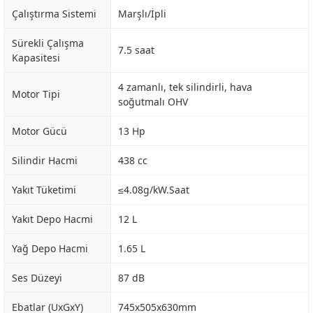
Çalıştırma Sistemi
Marşlı/İpli
Sürekli Çalışma
7.5 saat
Kapasitesi
4 zamanlı, tek silindirli, hava
Motor Tipi
soğutmalı OHV
Motor Gücü
13 Hp
Silindir Hacmi
438 cc
Yakıt Tüketimi
≤4.08g/kW.Saat
Yakıt Depo Hacmi
12 L
Yağ Depo Hacmi
1.65 L
Ses Düzeyi
87 dB
Ebatlar (UxGxY)
745x505x630mm