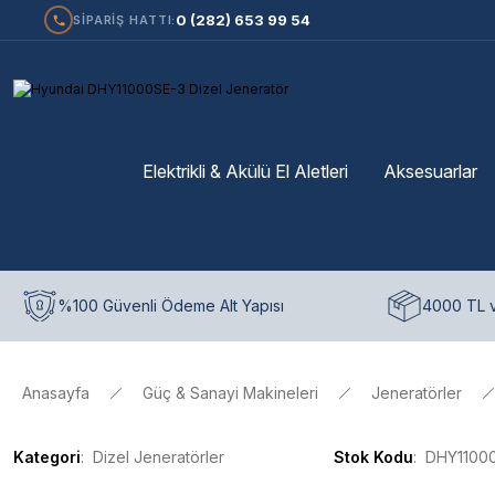
0 (282) 653 99 54
SİPARİŞ HATTI:
Elektrikli & Akülü El Aletleri
Aksesuarlar
%100 Güvenli Ödeme Alt Yapısı
4000 TL v
Anasayfa
Güç & Sanayi Makineleri
Jeneratörler
Kategori
Dizel Jeneratörler
Stok Kodu
DHY1100