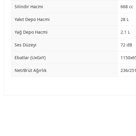
Silindir Hacmi
668 cc
Yakıt Depo Hacmi
28 L
Yağ Depo Hacmi
2.1 L
Ses Düzeyi
72 dB
Ebatlar (UxGxY)
1150x
Net/Brüt Ağırlık
236/25
Garanti Ve Servis