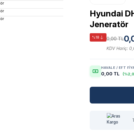
Hyundai D
Jeneratör
0,
%18
0,00 TL
KDV Hariç: 0
HAVALE / EFT FIY
0,00 TL
(%2,0