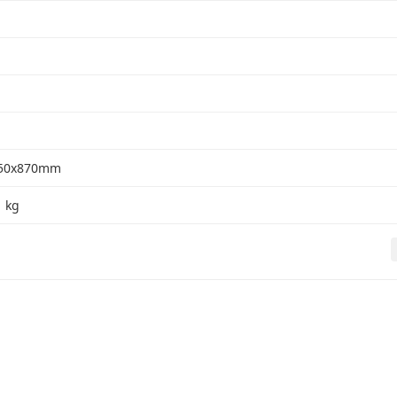
650x870mm
1 kg
Bu ürüne ilk yorumu siz yapın!