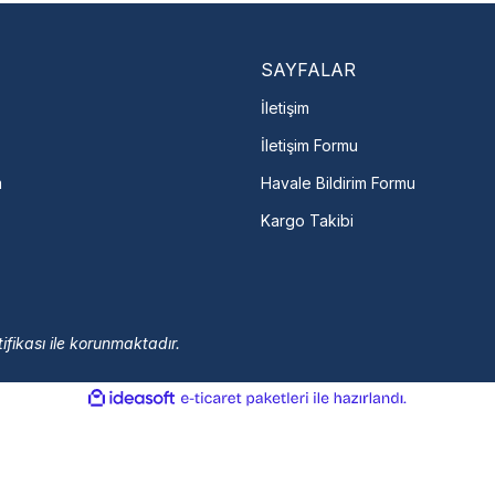
arka Seç
İletişime Geç
Servis Por
SAYFALAR
İletişim
İletişim Formu
m
Havale Bildirim Formu
Kargo Takibi
ifikası ile korunmaktadır.
ile
ideasoft
e-
hazırlandı.
ticaret
paketleri