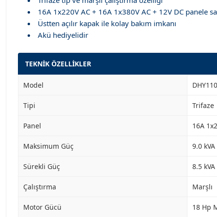
Trifaze tip ve marşlı çalıştırma özelliği
16A 1x220V AC + 16A 1x380V AC + 12V DC panele sa
Üstten açılır kapak ile kolay bakım imkanı
Akü hediyelidir
TEKNİK ÖZELLİKLER
Model
DHY110
Tipi
Trifaze
Panel
16A 1x2
Maksimum Güç
9.0 kVA
Sürekli Güç
8.5 kVA
Çalıştırma
Marşlı
Motor Gücü
18 Hp 