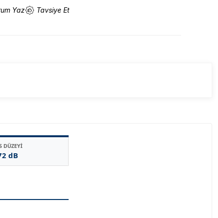
rum Yaz
Tavsiye Et
S DÜZEYİ
72 dB