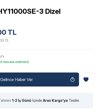
HY11000SE-3 Dizel
00 TL
,00 TL
ATI
0 havale indirimi)
Gelince Haber Ver
Tahmini
1-2 İş Günü
İçinde
Aras Kargo'ya
Teslim