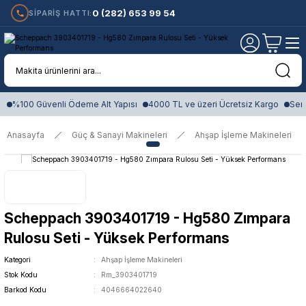
0 (282) 653 99 54
SİPARİŞ HATTI:
%100 Güvenli Ödeme Alt Yapısı
4000 TL ve üzeri Ücretsiz Kargo
Sert
Anasayfa
Güç & Sanayi Makineleri
Ahşap İşleme Makineleri
Scheppach 3903401719 - Hg580 Zımpara
Rulosu Seti - Yüksek Performans
Kategori
Ahşap İşleme Makineleri
Stok Kodu
Rm_3903401719
Barkod Kodu
4046664022640