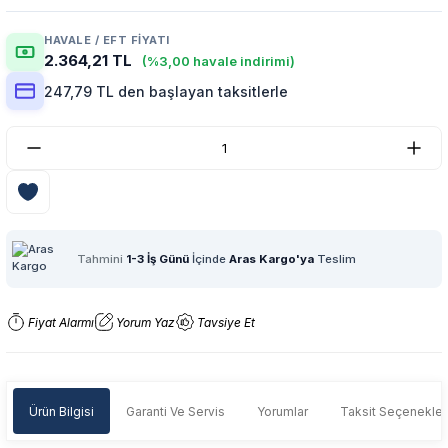
HAVALE / EFT FIYATI
2.364,21 TL
(%3,00 havale indirimi)
247,79 TL den başlayan taksitlerle
Tahmini
1-3 İş Günü
İçinde
Aras Kargo'ya
Teslim
Fiyat Alarmı
Yorum Yaz
Tavsiye Et
Ürün Bilgisi
Garanti Ve Servis
Yorumlar
Taksit Seçenekler