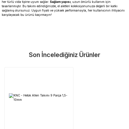
her türlü vida tipine uyum sağlar.
Sağlam yapısı
, uzun ömürlü kullanım için
tasarlanmıştır. Bu takımı edindiğinizde, el aletleri koleksiyonunuza değerli bir katkı
sağlamış olursunuz. Uygun fiyatı ve yüksek performansıyla, her kullanıcının ihtiyacını
karşılayacak bu ürünü kaçırmayın!
Garanti Ve Servis
Bu ürüne ilk yorumu siz yapın!
Güvenle Satın Alın
Son İncelediğiniz Ürünler
Yorum Yaz
Tüm ürünlerimiz üretici firma garantisi altındadır. Size en yakın
servisi kolayca bulun.
Neden Güvenli?
Üretici Garantisi
Orijinal garanti belgeli ürünler
Yaygın Servis Ağı
Size en yakın noktayı anında bulun
Destek Hattı
0 (282) 653 99 54