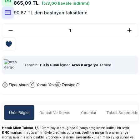
865,09 TL
(%3,00 havale indirimi)
90,67 TL den başlayan taksitlerle
Tahmini
1-3 İş Günü
İçinde
Aras Kargo'ya
Teslim
Fiyat Alarmı
Yorum Yaz
Tavsiye Et
Ürün Bilgisi
Garanti Ve Servis
Yorumlar
Taksit Seçenekler
Hetok Allen Takımı
, 1,5-10mm boyut aralığında 9 parça araç içeren kaliteli bir settir.
KNC
markasının güvenilirliğiyle üretilmiş bu takım, özellikle mekanik onarımlar ve
montaj işleriniz için idealdir. Ergonomik tasarımı sayesinde kullanım kolaylığı sunar ve