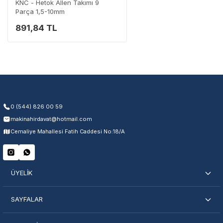
KNC - Hetok Allen Takımı 9
Parça 1,5-10mm
891,84 TL
Garanti Kapsamı
Üretim ve malzeme hataları
Ücretsiz onarım veya değişim
Yetkili servis ağı desteği
Kullanıcı hatası ve fiziksel hasar hariçtir. Fatura ibrazı zorunludur.
0 (544) 826 00 59
makinahirdavat@hotmail.com
Servisi Nasıl Bulurum?
Cemaliye Mahallesi Fatih Caddesi No:18/A
Şehir Seç
Marka Seç
İletişime Geç
ÜYELİK
SAYFALAR