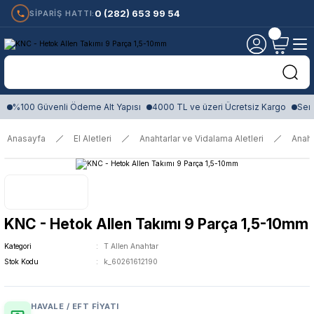
0 (282) 653 99 54
SİPARİŞ HATTI:
%100 Güvenli Ödeme Alt Yapısı
4000 TL ve üzeri Ücretsiz Kargo
Sert
Anasayfa
El Aletleri
Anahtarlar ve Vidalama Aletleri
Anaht
KNC - Hetok Allen Takımı 9 Parça 1,5-10mm
Kategori
T Allen Anahtar
Stok Kodu
k_60261612190
HAVALE / EFT FIYATI