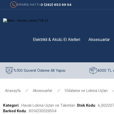
0 (282) 653 99 54
SİPARİŞ HATTI:
Elektrikli & Akülü El Aletleri
Aksesuarlar
%100 Güvenli Ödeme Alt Yapısı
4000 TL v
Anasayfa
Aksesuarlar
Vidalama ve Lokma Uçları
Kategori
Havalı Lokma Uçları ve Takımları
Stok Kodu
k_60220
Barkod Kodu
8014230029504