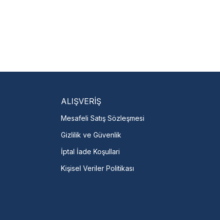
isi Bulun
servislere anında ulaşın.
talı →
ALIŞVERİŞ
Mesafeli Satış Sözleşmesi
Gizlilik ve Güvenlik
İptal İade Koşullari
Kişisel Veriler Politikası