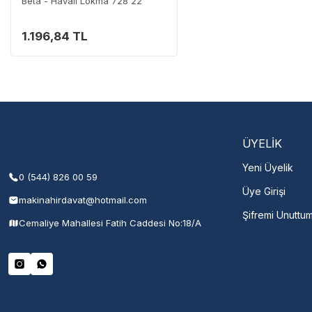
Beta - Havalı Lokma 728 22
1.196,84 TL
Servisi 
Şehir Seç
M
ÜYELİK
Yeni Üyelik
0 (544) 826 00 59
Üye Girişi
makinahirdavat@hotmail.com
Şifremi Unuttu
Cemaliye Mahallesi Fatih Caddesi No:18/A