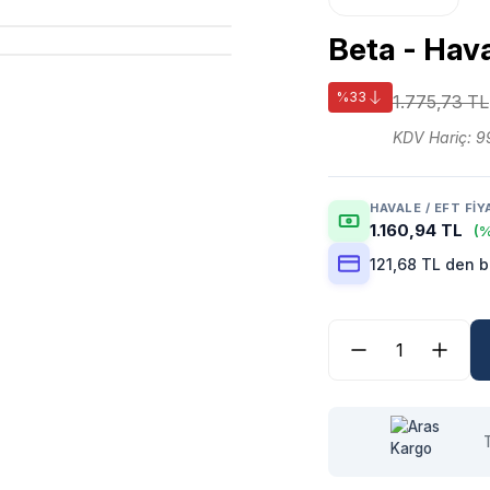
Beta - Hav
%33
1.775,73 TL
KDV Hariç: 9
HAVALE / EFT FIY
1.160,94 TL
(%
121,68 TL den b