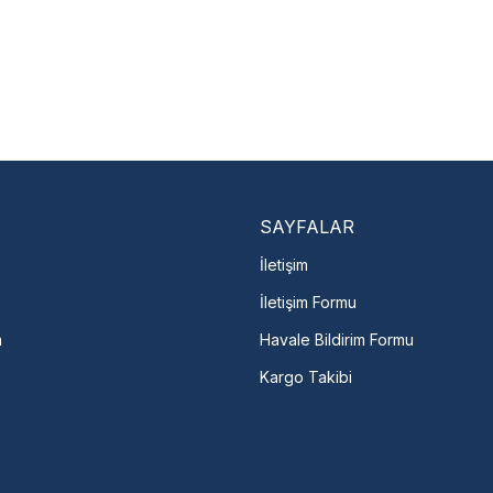
Nasıl Bulurum?
En Yakın Serv
Marka ve şehir seçerek yetkili 
arka Seç
İletişime Geç
Servis Por
SAYFALAR
İletişim
İletişim Formu
m
Havale Bildirim Formu
Kargo Takibi