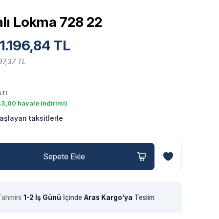
alı Lokma 728 22
1.196,84 TL
97,37 TL
ATI
3,00 havale indirimi)
aşlayan taksitlerle
Sepete Ekle
Tahmini
1-2 İş Günü
İçinde
Aras Kargo'ya
Teslim