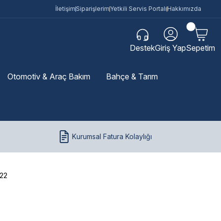
İletişim
Siparişlerim
Yetkili Servis Portalı
Hakkımızda
Destek
Giriş Yap
Sepetim
Otomotiv & Araç Bakım
Bahçe & Tarım
Kurumsal Fatura Kolaylığı
 22