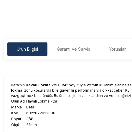
Ürün Bilgisi
Garanti Ve Servis
Yorumlar
Beta'nın
Havalı Lokma 728
, 3/4" boyutuyla
22mm
kullanım alanına sah
lokma
, zorlu koşullarda bile güvenilir performansıyla dikkat çeker. Ku
vazgeçilmez bir üründür. Bu ürünle işlerinizi hızlandırın ve verimliliğinizi a
Ürün Adı
Havalı Lokma 728
Marka
Beta
Kod
6022072822000
Boyut
3/4"
Ölçü
22mm