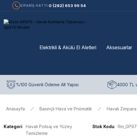
0 (282) 653 99 54
SİPARİŞ HATTI:
Elektrikli & Akülü El Aletleri
Aksesuarlar
%100 Güvenli Ödeme Alt Yapısı
4000 TL v
Anasayfa
Basınçlı Hava ve Pnömatik
Havalı Zımpara 
Kategori
Havalı Polisaj ve Yüzey
Stok Kodu
Rm_GP97
Temizleme