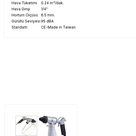
Hava Tüketimi
0.24 m³/dak.
Hava Girişi
1/4"
Hortum Ölçüsü
6.5 mm.
Gürültü Seviyesi
95 dBA
Standartı
CE-Made in Taiwan
Garanti Ve Servis
Tüm ürü
Neden Güvenli?
Üretici Garantisi
Orijinal garanti belge