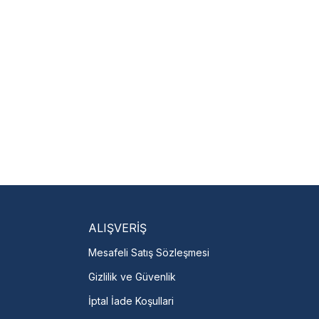
 hariçtir. Fatura ibrazı
isi Bulun
servislere anında ulaşın.
talı →
ALIŞVERİŞ
Mesafeli Satış Sözleşmesi
Gizlilik ve Güvenlik
İptal İade Koşullari