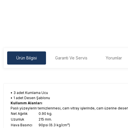
Ürün Bilgisi
Garanti Ve Servis
Yorumlar
• 3 adet Kumlama Ucu
• 1 adet Desen Şablonu
Kullanım Alanları
Paslı yüzeylerin temizlenmesi, cam vitray işlerinde, cam üzerine desen 
Net Ağırlık
0.90 kg.
Uzunluk
215 mm.
Hava Basıncı
90psi (6.3 kg/cm²)