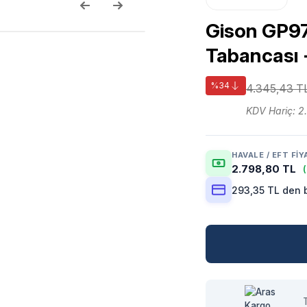
Gison GP97
Tabancası 
%34
4.345,43 T
KDV Hariç: 2
HAVALE / EFT FIY
2.798,80 TL
293,35 TL den b