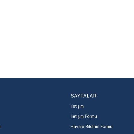
yı anında bulun
Kullanıcı hatası ve fiziksel hasar
zorunludur.
Nasıl Bulurum?
En Yakın Serv
Marka ve şehir seçerek yetkili 
arka Seç
İletişime Geç
Servis Por
SAYFALAR
İletişim
İletişim Formu
m
Havale Bildirim Formu