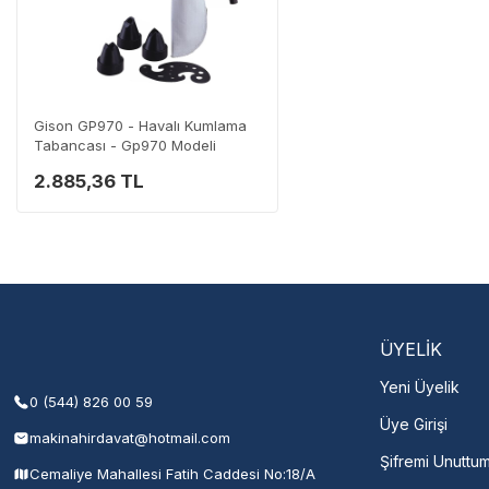
Yaygın Servis Ağı
Size en yakın nokta
Destek Hattı
0 (282) 653 99 54
Gison GP970 - Havalı Kumlama
Tabancası - Gp970 Modeli
2.885,36 TL
Servisi 
Şehir Seç
M
ÜYELİK
Yeni Üyelik
0 (544) 826 00 59
Üye Girişi
makinahirdavat@hotmail.com
Şifremi Unuttu
Cemaliye Mahallesi Fatih Caddesi No:18/A