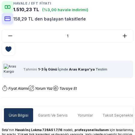
HAVALE / EFT FIYATI
1.510,23 TL
(%3,00 havale indirimi)
158,29 TL den başlayan taksitlerle
Tahmini
1-3 İş Günü
İçinde
Aras Kargo'ya
Teslim
Fiyat Alarmı
Yorum Yaz
Tavsiye Et
Ürün Bilgisi
Garanti Ve Servis
Yorumlar
Taksit Seçenekler
Beta'nın
Havalı İnç Lokma 728AS 1.7/16
modeli,
profesyonel kullanım
için tasarlanmış
bir araçtır. Yüksek tork kapasitesi ve dayanıklı yapısıyla, zorlu işlerde güvenilir bir çözüm