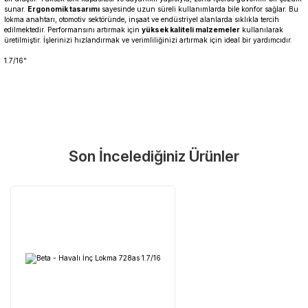
sunar.
Ergonomik tasarımı
sayesinde uzun süreli kullanımlarda bile konfor sağlar. Bu
lokma anahtarı, otomotiv sektöründe, inşaat ve endüstriyel alanlarda sıklıkla tercih
edilmektedir. Performansını artırmak için
yüksek kaliteli malzemeler
kullanılarak
üretilmiştir. İşlerinizi hızlandırmak ve verimliliğinizi artırmak için ideal bir yardımcıdır.
1.7/16"
Garanti Ve Servis
Bu ürüne ilk yorumu siz yapın!
Güvenle Satın Alın
Son İncelediğiniz Ürünler
Yorum Yaz
Tüm ürünlerimiz üretici firma garantisi altındadır. Size en yakın
servisi kolayca bulun.
Neden Güvenli?
Üretici Garantisi
Orijinal garanti belgeli ürünler
Yaygın Servis Ağı
Size en yakın noktayı anında bulun