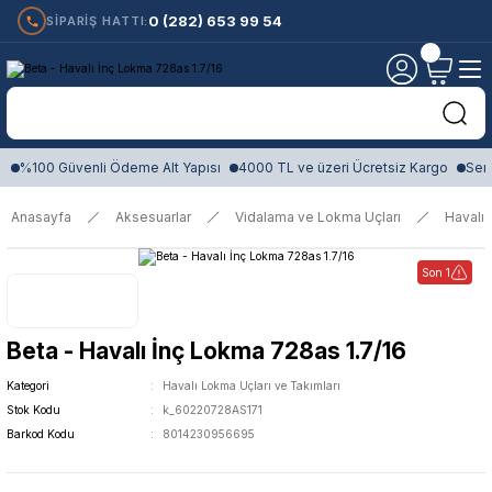
0 (282) 653 99 54
SİPARİŞ HATTI:
%100 Güvenli Ödeme Alt Yapısı
4000 TL ve üzeri Ücretsiz Kargo
Sert
Anasayfa
Aksesuarlar
Vidalama ve Lokma Uçları
Havalı 
Son 1
Beta - Havalı İnç Lokma 728as 1.7/16
Kategori
Havalı Lokma Uçları ve Takımları
Stok Kodu
k_60220728AS171
Barkod Kodu
8014230956695