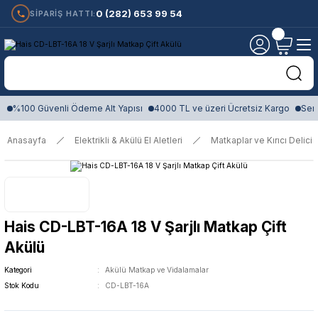
0 (282) 653 99 54
SİPARİŞ HATTI:
%100 Güvenli Ödeme Alt Yapısı
4000 TL ve üzeri Ücretsiz Kargo
Sert
Anasayfa
Elektrikli & Akülü El Aletleri
Matkaplar ve Kırıcı Delici
Hais CD-LBT-16A 18 V Şarjlı Matkap Çift
Akülü
Kategori
Akülü Matkap ve Vidalamalar
Stok Kodu
CD-LBT-16A