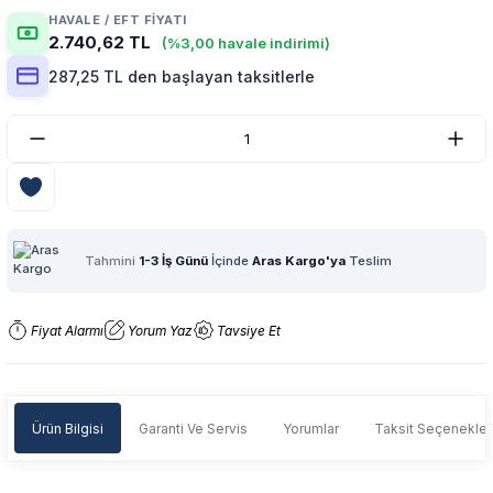
HAVALE / EFT FIYATI
2.740,62 TL
(%3,00 havale indirimi)
287,25 TL den başlayan taksitlerle
Tahmini
1-3 İş Günü
İçinde
Aras Kargo'ya
Teslim
Fiyat Alarmı
Yorum Yaz
Tavsiye Et
Ürün Bilgisi
Garanti Ve Servis
Yorumlar
Taksit Seçenekler