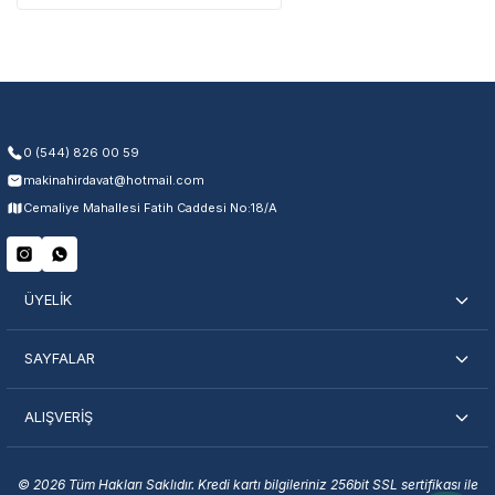
Üretim ve malzeme hataları
Ücretsiz onarım veya değişim
Yetkili servis ağı desteği
Kullanıcı hatası ve fiziksel hasar hariçtir. Fatura ibrazı zorunludur.
0 (544) 826 00 59
makinahirdavat@hotmail.com
Servisi Nasıl Bulurum?
Cemaliye Mahallesi Fatih Caddesi No:18/A
Şehir Seç
Marka Seç
İletişime Geç
ÜYELİK
SAYFALAR
ALIŞVERİŞ
En Yakın Servisi Bulun
Marka ve şehir seçerek yetkili servislere anında ulaşın.
© 2026 Tüm Hakları Saklıdır. Kredi kartı bilgileriniz 256bit SSL sertifikası ile