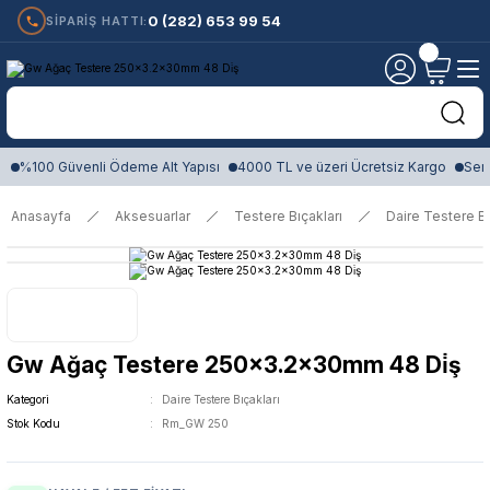
0 (282) 653 99 54
SİPARİŞ HATTI:
%100 Güvenli Ödeme Alt Yapısı
4000 TL ve üzeri Ücretsiz Kargo
Sert
Anasayfa
Aksesuarlar
Testere Bıçakları
Daire Testere Bı
Gw Ağaç Testere 250x3.2x30mm 48 Di̇ş
Kategori
Daire Testere Bıçakları
Stok Kodu
Rm_GW 250