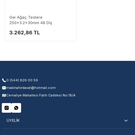
Destek Hattı
0 (282) 653 99 54
Gw Ağaç Testere
250x3.2x30mm 48 Di̇ş
3.262,86 TL
Garanti Kapsamı
Üretim ve malzeme hataları
Ücretsiz onarım veya değişim
Yetkili servis ağı desteği
Kullanıcı hatası ve fiziksel hasar hariçtir. Fatura ibrazı zorunludur.
0 (544) 826 00 59
makinahirdavat@hotmail.com
Servisi Nasıl Bulurum?
Cemaliye Mahallesi Fatih Caddesi No:18/A
Şehir Seç
Marka Seç
İletişime Geç
ÜYELİK