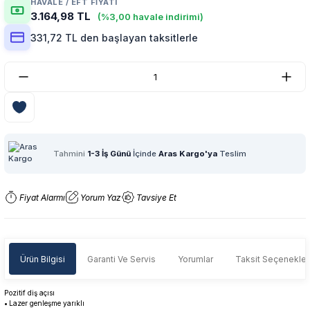
HAVALE / EFT FIYATI
3.164,98 TL
(%3,00 havale indirimi)
331,72 TL den başlayan taksitlerle
Tahmini
1-3 İş Günü
İçinde
Aras Kargo'ya
Teslim
Fiyat Alarmı
Yorum Yaz
Tavsiye Et
Ürün Bilgisi
Garanti Ve Servis
Yorumlar
Taksit Seçenekler
Pozitif diş açısı
•
Lazer genleşme yarıklı