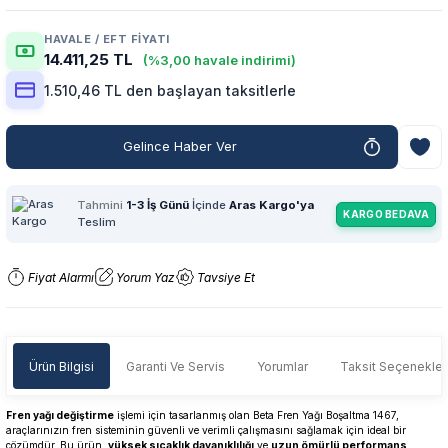
HAVALE / EFT FIYATI
14.411,25 TL
(%3,00 havale indirimi)
1.510,46 TL den başlayan taksitlerle
Gelince Haber Ver
Tahmini
1-3 İş Günü
İçinde
Aras Kargo'ya
KARGO BEDAVA
Teslim
Fiyat Alarmı
Yorum Yaz
Tavsiye Et
Ürün Bilgisi
Garanti Ve Servis
Yorumlar
Taksit Seçenekler
Fren yağı değiştirme
işlemi için tasarlanmış olan Beta Fren Yağı Boşaltma 1467,
araçlarınızın fren sisteminin güvenli ve verimli çalışmasını sağlamak için ideal bir
çözümdür. Bu ürün,
yüksek sıcaklık dayanıklılığı
ve
uzun ömürlü performans