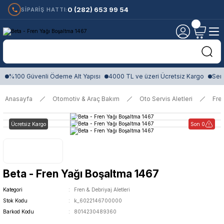
0 (282) 653 99 54
SİPARİŞ HATTI:
%100 Güvenli Ödeme Alt Yapısı
4000 TL ve üzeri Ücretsiz Kargo
Sert
Anasayfa
Otomotiv & Araç Bakım
Oto Servis Aletleri
Fren
Ücretsiz Kargo
Son 0
Beta - Fren Yağı Boşaltma 1467
Kategori
Fren & Debriyaj Aletleri
Stok Kodu
k_6022146700000
Barkod Kodu
8014230489360