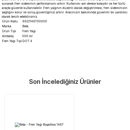
sunarak fren sisteminin performansını artırır. Kullanımı son derece kolaydır ve her türlü
araçta güvenle kullanılabilir. Fren yağının düzenli olarak değiştirilmesi, fren sisteminizin
sağlığını korur ve sürüş güvenliğinizi artırır. Aracınızın bakımında güvenilir bir yardımcı
olarak tercih edebilirsiniz.
Ürün Kodu
6022146700000
Marka
Beta
Ürün Tipi
Fren Yağı
Ambalaj
500 ml
Fren Yağı Tipi
DOT 4
Garanti Ve Servis
Bu ürüne ilk yorumu siz yapın!
Güvenle Satın Alın
Son İncelediğiniz Ürünler
Yorum Yaz
Tüm ürünlerimiz üretici firma garantisi altındadır. Size en yakın
servisi kolayca bulun.
Neden Güvenli?
Üretici Garantisi
Orijinal garanti belgeli ürünler