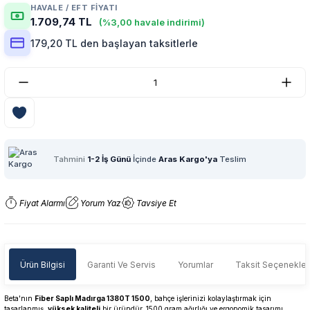
HAVALE / EFT FIYATI
1.709,74 TL
(%3,00 havale indirimi)
179,20 TL den başlayan taksitlerle
Tahmini
1-2 İş Günü
İçinde
Aras Kargo'ya
Teslim
Fiyat Alarmı
Yorum Yaz
Tavsiye Et
Ürün Bilgisi
Garanti Ve Servis
Yorumlar
Taksit Seçenekler
Beta'nın
Fiber Saplı Madırga 1380T 1500
, bahçe işlerinizi kolaylaştırmak için
tasarlanmış,
yüksek kaliteli
bir üründür. 1500 gram ağırlığı ve ergonomik tasarımı