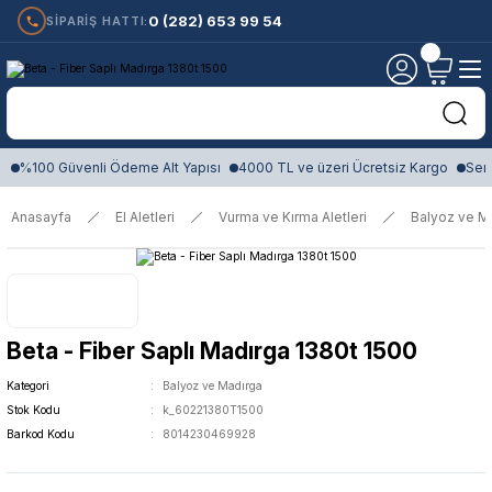
0 (282) 653 99 54
SİPARİŞ HATTI:
%100 Güvenli Ödeme Alt Yapısı
4000 TL ve üzeri Ücretsiz Kargo
Sert
Anasayfa
El Aletleri
Vurma ve Kırma Aletleri
Balyoz ve M
Beta - Fiber Saplı Madırga 1380t 1500
Kategori
Balyoz ve Madırga
Stok Kodu
k_60221380T1500
Barkod Kodu
8014230469928