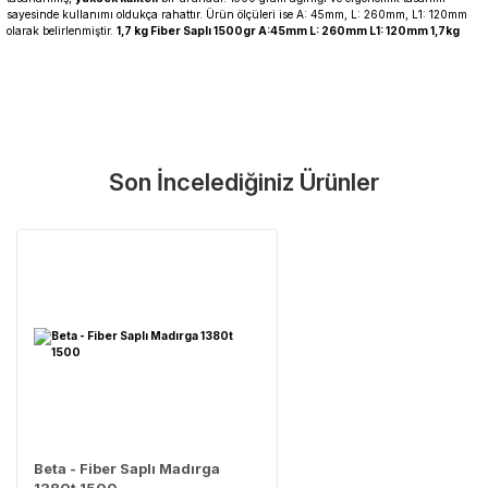
sayesinde kullanımı oldukça rahattır. Ürün ölçüleri ise A: 45mm, L: 260mm, L1: 120mm
olarak belirlenmiştir.
1,7 kg Fiber Saplı 1500gr A:45mm L: 260mm L1: 120mm 1,7kg
Garanti Ve Servis
Bu ürüne ilk yorumu siz yapın!
Güvenle Satın Alın
Son İncelediğiniz Ürünler
Yorum Yaz
Tüm ürünlerimiz üretici firma garantisi altındadır. Size en
yakın servisi kolayca bulun.
Neden Güvenli?
Üretici Garantisi
Orijinal garanti belgeli ürünler
Yaygın Servis Ağı
Size en yakın noktayı anında bulun
Destek Hattı
0 (282) 653 99 54
Beta - Fiber Saplı Madırga