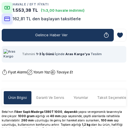
HAVALE / EFT FIYATI
1.553,38 TL
(%3,00 havale indirimi)
162,81 TL den başlayan taksitlerle
Gelince Haber Ver
Tahmini
1-3 İş Günü
İçinde
Aras Kargo'ya
Teslim
Fiyat Alarmı
Yorum Yaz
Tavsiye Et
Ürün Bilgisi
Garanti Ve Servis
Yorumlar
Taksit Seçenekler
Beta'nın
Fiber Saplı Madırga 1380T 1000
,
dayanıklı
yapısı ve ergonomik tasarımıyla
öne çıkıyor.
1000 gram
ağırlığı ve
40 mm
çapı sayesinde, çeşitli alanlarda rahatlıkla
kullanılabilir.
260 mm
uzunluğu ile geniş bir hareket alanı sunarken,
100 mm
sap
uzunluğu, kullanıcının konforunu artırır. Toplam ağırlığı
1,2 kg
olan bu ürün, hafifliği