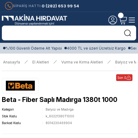
0 (282) 653 99 54
SİPARİŞ HATTI:
%100 Güvenli Ödeme Alt Yapısı
4000 TL ve üzeri Ücretsiz Kargo
Sert
Anasayfa
El Aletleri
Vurma ve Kırma Aletleri
Balyoz ve M
Son 0
Beta - Fiber Saplı Madırga 1380t 1000
Kategori
Balyoz ve Madırga
Stok Kodu
k_60221380T1000
Barkod Kodu
8014230469904