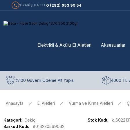
0 (282) 653 99 54
SİPARİŞ HATTI:
Elektrikli & Akülü El Aletleri
Aksesuarlar
%100 Güvenli Ödeme Alt Yapısı
4000 TL v
Anasayfa
El Aletleri
Vurma ve Kırma Aletleri
Ç
Kategori
Çekiç
Stok Kodu
k_60221
Barkod Kodu
8014230569062