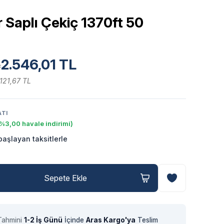
r Saplı Çekiç 1370ft 50
2.546,01 TL
L
.121,67 TL
ATI
%3,00 havale indirimi)
aşlayan taksitlerle
Sepete Ekle
Tahmini
1-2 İş Günü
İçinde
Aras Kargo'ya
Teslim