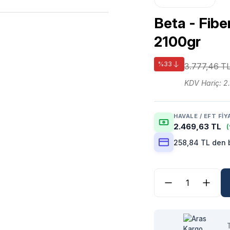
Beta - Fibe
2100gr
%33
3.777,46 T
KDV Hariç: 2
HAVALE / EFT FIY
2.469,63 TL
(
258,84 TL den b