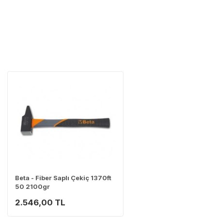
Tüm ürünler
Neden Güvenli?
Üretici Garantisi
Orijinal garanti be
Yaygın Servis Ağ
Size en yakın nokt
Destek Hattı
0 (282) 653 99 54
Beta - Fiber Saplı Çekiç 1370ft
50 2100gr
2.546,00 TL
Servisi 