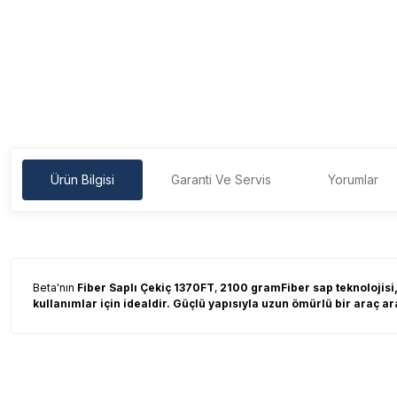
Ürün Bilgisi
Garanti Ve Servis
Yorumlar
Beta'nın
Fiber Saplı Çekiç 1370FT
,
2100 gramFiber sap teknolojisi,
kullanımlar için idealdir. Güçlü yapısıyla uzun ömürlü bir araç 
Garanti Ve Servis