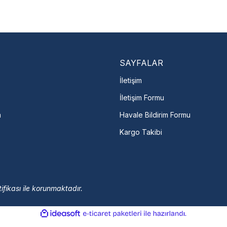
En Yakın Serv
Marka ve şehir seçerek yetk
ulaşın
arka Seç
İletişime Geç
Servis Por
SAYFALAR
İletişim
İletişim Formu
m
Havale Bildirim Formu
Kargo Takibi
ifikası ile korunmaktadır.
ile
ideasoft
e-
hazırlandı.
ticaret