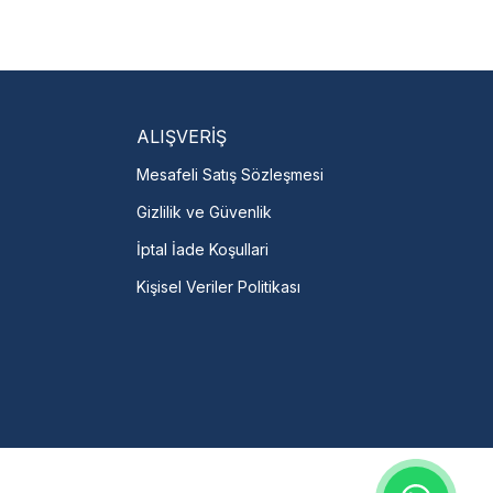
isi Bulun
ili servislere anında
.
talı →
ALIŞVERİŞ
Mesafeli Satış Sözleşmesi
Gizlilik ve Güvenlik
İptal İade Koşullari
Kişisel Veriler Politikası