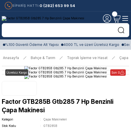
0 (282) 653 99 54
SİPARİŞ HATTI:
%100 Güvenli Ödeme Alt Yapısı
4000 TL ve üzeri Ücretsiz Kargo
Sert
Anasayfa
Bahçe & Tarım
Toprak İşleme ve Hasat
Çapa M
Ücretsiz Kargo
Son 0
Factor GTB285B Gtb285 7 Hp Benzinli
Çapa Makinesi
Kategori
Çapa Makineleri
Stok Kodu
GTB285B