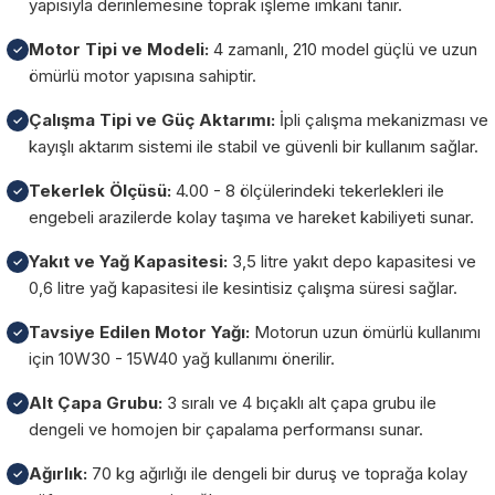
yapısıyla derinlemesine toprak işleme imkanı tanır.
Motor Tipi ve Modeli:
4 zamanlı, 210 model güçlü ve uzun
✓
ömürlü motor yapısına sahiptir.
Çalışma Tipi ve Güç Aktarımı:
İpli çalışma mekanizması ve
✓
kayışlı aktarım sistemi ile stabil ve güvenli bir kullanım sağlar.
Tekerlek Ölçüsü:
4.00 - 8 ölçülerindeki tekerlekleri ile
✓
engebeli arazilerde kolay taşıma ve hareket kabiliyeti sunar.
Yakıt ve Yağ Kapasitesi:
3,5 litre yakıt depo kapasitesi ve
✓
0,6 litre yağ kapasitesi ile kesintisiz çalışma süresi sağlar.
Tavsiye Edilen Motor Yağı:
Motorun uzun ömürlü kullanımı
✓
için 10W30 - 15W40 yağ kullanımı önerilir.
Alt Çapa Grubu:
3 sıralı ve 4 bıçaklı alt çapa grubu ile
✓
dengeli ve homojen bir çapalama performansı sunar.
Ağırlık:
70 kg ağırlığı ile dengeli bir duruş ve toprağa kolay
✓