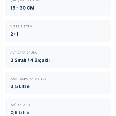
ÇALIŞMA DERINLIĞI
En Yakın Servisi Bulun
15 - 30 CM
Marka ve şehir seçerek yetkili servislere anında ulaşın.
Servis Portalı →
VITES SISTEMI
2+1
ALT ÇAPA GRUBU
3 Sıralı / 4 Bıçaklı
YAKIT DEPO KAPASITESI
3,5 Litre
YAĞ KAPASITESI
0,6 Litre