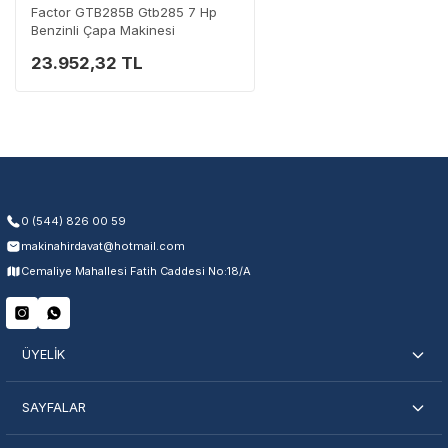
Factor GTB285B Gtb285 7 Hp
Benzinli Çapa Makinesi
23.952,32 TL
0 (544) 826 00 59
makinahirdavat@hotmail.com
Cemaliye Mahallesi Fatih Caddesi No:18/A
ÜYELİK
SAYFALAR