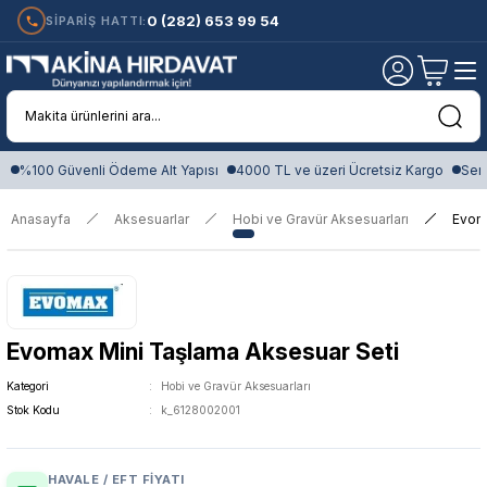
0 (282) 653 99 54
SİPARİŞ HATTI:
%100 Güvenli Ödeme Alt Yapısı
4000 TL ve üzeri Ücretsiz Kargo
Sert
Anasayfa
Aksesuarlar
Hobi ve Gravür Aksesuarları
Evoma
Evomax Mini Taşlama Aksesuar Seti
Kategori
Hobi ve Gravür Aksesuarları
Stok Kodu
k_6128002001
HAVALE / EFT FIYATI