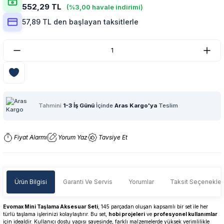
552,29 TL
(%3,00 havale indirimi)
57,89 TL den başlayan taksitlerle
Tahmini
1-3 İş Günü
İçinde
Aras Kargo'ya
Teslim
Fiyat Alarmı
Yorum Yaz
Tavsiye Et
Ürün Bilgisi
Garanti Ve Servis
Yorumlar
Taksit Seçenekler
Evomax Mini Taşlama Aksesuar Seti
, 145 parçadan oluşan kapsamlı bir set ile her
türlü taşlama işlerinizi kolaylaştırır. Bu set,
hobi projeleri
ve
profesyonel kullanımlar
için idealdir. Kullanıcı dostu yapısı sayesinde, farklı malzemelerde yüksek verimlilikle