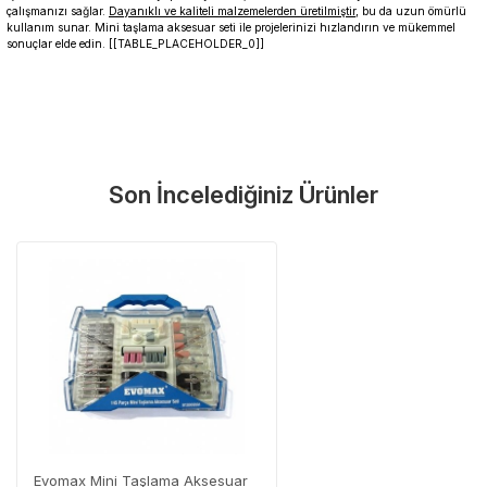
çalışmanızı sağlar.
Dayanıklı ve kaliteli malzemelerden üretilmiştir
, bu da uzun ömürlü
kullanım sunar. Mini taşlama aksesuar seti ile projelerinizi hızlandırın ve mükemmel
sonuçlar elde edin. [[TABLE_PLACEHOLDER_0]]
Garanti Ve Servis
Bu ürüne ilk yorumu siz yapın!
Güvenle Satın Alın
Son İncelediğiniz Ürünler
Yorum Yaz
Tüm ürünlerimiz üretici firma garantisi altındadır. Size en yakın
servisi kolayca bulun.
Neden Güvenli?
Üretici Garantisi
Orijinal garanti belgeli ürünler
Yaygın Servis Ağı
Size en yakın noktayı anında bulun
Destek Hattı
0 (282) 653 99 54
Evomax Mini Taşlama Aksesuar